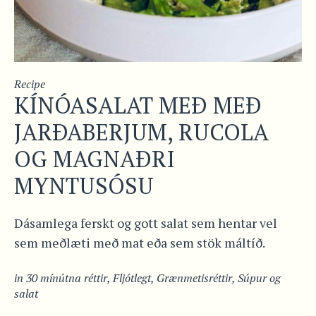
Recipe
KÍNÓASALAT MEÐ MEÐ
JARÐABERJUM, RUCOLA
OG MAGNAÐRI
MYNTUSÓSU
Dásamlega ferskt og gott salat sem hentar vel
sem meðlæti með mat eða sem stök máltíð.
in
30 mínútna réttir
,
Fljótlegt
,
Grænmetisréttir
,
Súpur og
salat