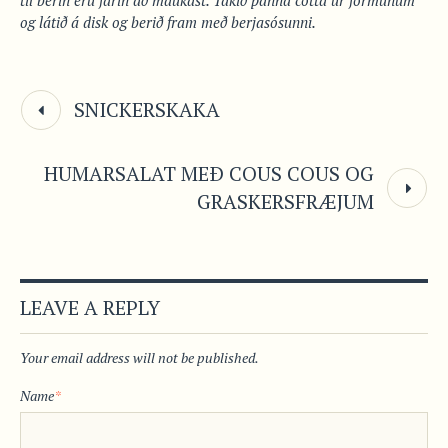
til berin eru farin að maukast. Takið panna cotta úr formunum
og látið á disk og berið fram með berjasósunni.
SNICKERSKAKA
HUMARSALAT MEÐ COUS COUS OG
GRASKERSFRÆJUM
LEAVE A REPLY
Your email address will not be published.
Name
*