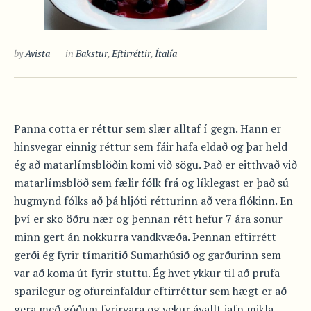
by
Avista
in
Bakstur
,
Eftirréttir
,
Ítalía
Panna cotta er réttur sem slær alltaf í gegn. Hann er
hinsvegar einnig réttur sem fáir hafa eldað og þar held
ég að matarlímsblöðin komi við sögu. Það er eitthvað við
matarlímsblöð sem fælir fólk frá og líklegast er það sú
hugmynd fólks að þá hljóti rétturinn að vera flókinn. En
því er sko öðru nær og þennan rétt hefur 7 ára sonur
minn gert án nokkurra vandkvæða. Þennan eftirrétt
gerði ég fyrir tímaritið Sumarhúsið og garðurinn sem
var að koma út fyrir stuttu. Ég hvet ykkur til að prufa –
sparilegur og ofureinfaldur eftirréttur sem hægt er að
gera með góðum fyrirvara og vekur ávallt jafn mikla