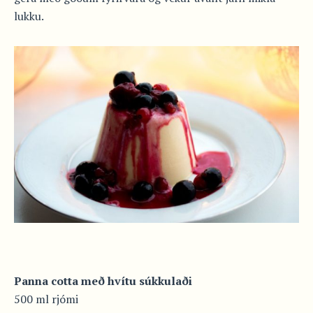
lukku.
Panna cotta með hvítu súkkulaði
500 ml rjómi