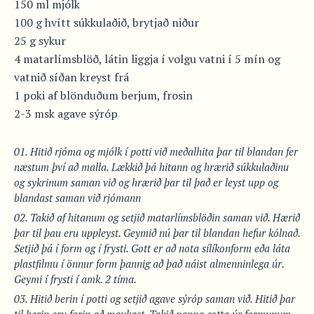
150 ml mjólk
100 g hvítt súkkulaðið, brytjað niður
25 g sykur
4 matarlímsblöð, látin liggja í volgu vatni í 5 mín og
vatnið síðan kreyst frá
1 poki af blönduðum berjum, frosin
2-3 msk agave sýróp
Hitið rjóma og mjólk í potti við meðalhita þar til blandan fer
næstum því að malla. Lækkið þá hitann og hrærið súkkulaðinu
og sykrinum saman við og hrærið þar til það er leyst upp og
blandast saman við rjómann
Takið af hitanum og setjið matarlímsblöðin saman við. Hærið
þar til þau eru uppleyst. Geymið nú þar til blandan hefur kólnað.
Setjið þá í form og í frysti. Gott er að nota sílíkonform eða láta
plastfilmu í önnur form þannig að það náist almenninlega úr.
Geymi í frysti í amk. 2 tíma.
Hitið berin í potti og setjið agave sýróp saman við. Hitið þar