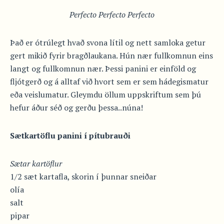
Perfecto Perfecto Perfecto
Það er ótrúlegt hvað svona lítil og nett samloka getur
gert mikið fyrir bragðlaukana. Hún nær fullkomnun eins
langt og fullkomnun nær. Þessi panini er einföld og
fljótgerð og á alltaf við hvort sem er sem hádegismatur
eða veislumatur. Gleymdu öllum uppskriftum sem þú
hefur áður séð og gerðu þessa..núna!
Sætkartöflu panini í pítubrauði
Sætar kartöflur
1/2 sæt kartafla, skorin í þunnar sneiðar
olía
salt
pipar