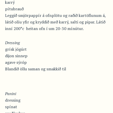
karrý
pítubrauð
Leggið smjörpappír á ofnplötu og raðið kartöflunum á,
látið olíu yfir og kryddið með karrý, salti og pipar. Látið
inní 200°c heitan ofn í um 20-30 mínútur.
Dressing
grísk jógúrt
dijon sinnep
agave sýróp
Blandið öllu saman og smakkið til
Panini
dressing
spínat