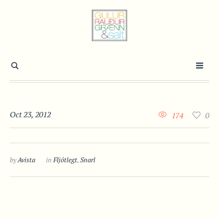
Oct 23, 2012
174
0
by
Avista
in
Fljótlegt
,
Snarl