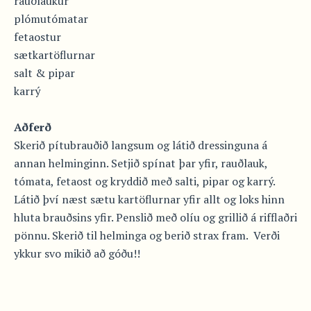
rauðlaukur
plómutómatar
fetaostur
sætkartöflurnar
salt & pipar
karrý
Aðferð
Skerið pítubrauðið langsum og látið dressinguna á
annan helminginn. Setjið spínat þar yfir, rauðlauk,
tómata, fetaost og kryddið með salti, pipar og karrý.
Látið því næst sætu kartöflurnar yfir allt og loks hinn
hluta brauðsins yfir. Penslið með olíu og grillið á rifflaðri
pönnu. Skerið til helminga og berið strax fram. Verði
ykkur svo mikið að góðu!!