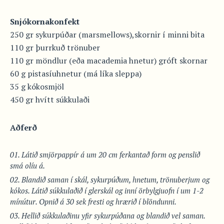
Snjókornakonfekt
250 gr sykurpúðar (marsmellows),skornir í minni bita
110 gr þurrkuð trönuber
110 gr möndlur (eða macademia hnetur) gróft skornar
60 g pistasíuhnetur (má líka sleppa)
35 g kókosmjöl
450 gr hvítt súkkulaði
Aðferð
Látið smjörpappír á um 20 cm ferkantað form og penslið
smá olíu á.
Blandið saman í skál, sykurpúðum, hnetum, trönuberjum og
kókos. Látið súkkulaðið í glerskál og inní örbylgjuofn í um 1-2
mínútur. Opnið á 30 sek fresti og hrærið í blöndunni.
Hellið súkkulaðinu yfir sykurpúðana og blandið vel saman.