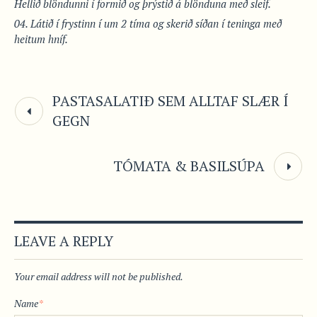
Hellið blöndunni í formið og þrýstið á blönduna með sleif.
Látið í frystinn í um 2 tíma og skerið síðan í teninga með
heitum hníf.
PASTASALATIÐ SEM ALLTAF SLÆR Í
GEGN
TÓMATA & BASILSÚPA
LEAVE A REPLY
Your email address will not be published.
Name
*