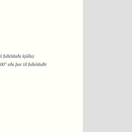
 fulleldaða kjúlla)
00° eða þar til fulleldaðir