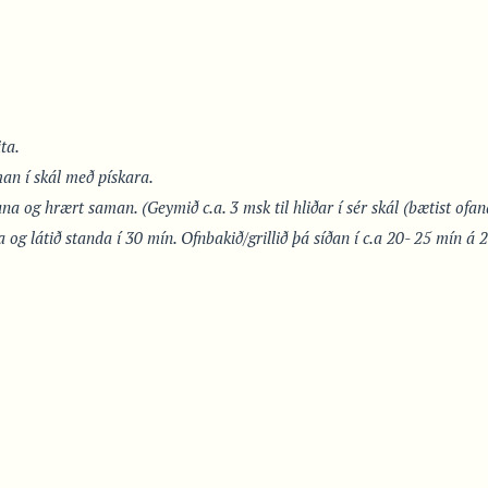
ta.
an í skál með pískara.
 og hrært saman. (Geymið c.a. 3 msk til hliðar í sér skál (bætist ofaná
 og látið standa í 30 mín. Ofnbakið/grillið þá síðan í c.a 20- 25 mín á 2