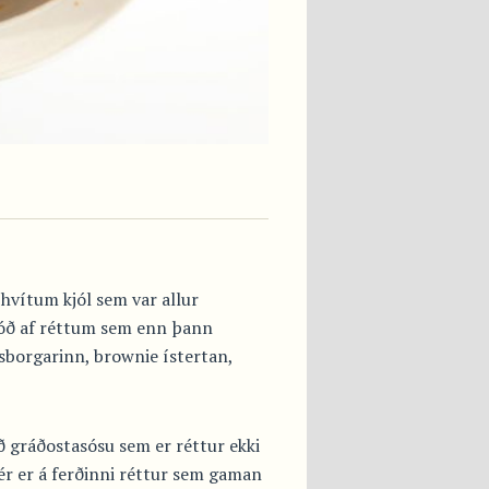
hvítum kjól sem var allur
stóð af réttum sem enn þann
isborgarinn, brownie ístertan,
 gráðostasósu sem er réttur ekki
ér er á ferðinni réttur sem gaman