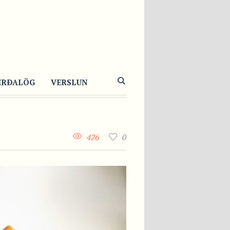
ERÐALÖG
VERSLUN
426
0