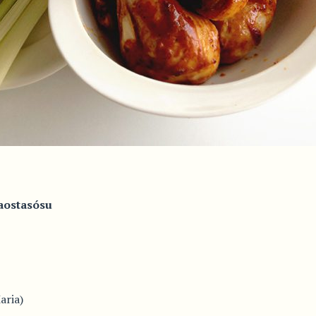
ðaostasósu
aria)