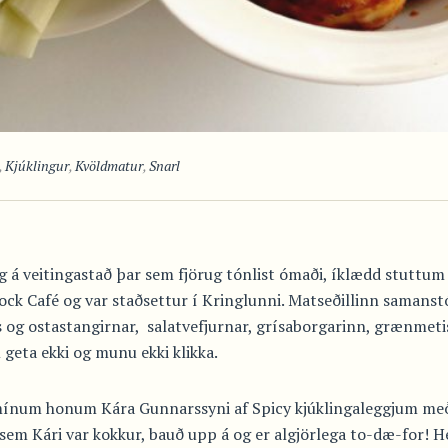
,
Kjúklingur
,
Kvöldmatur
,
Snarl
 á veitingastað þar sem fjörug tónlist ómaði, íklædd stuttum 
Rock Café og var staðsettur í Kringlunni. Matseðillinn saman
ns og ostastangirnar, salatvefjurnar, grísaborgarinn, grænmet
 geta ekki og munu ekki klikka.
i mínum honum Kára Gunnarssyni af Spicy kjúklingaleggjum með
em Kári var kokkur, bauð upp á og er algjörlega to-dæ-for! H