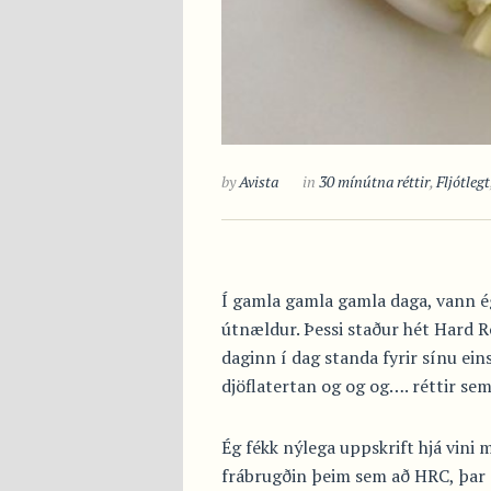
by
Avista
in
30 mínútna réttir
,
Fljótlegt
Í gamla gamla gamla daga, vann ég
útnældur. Þessi staður hét Hard 
daginn í dag standa fyrir sínu ei
djöflatertan og og og…. réttir sem
Ég fékk nýlega uppskrift hjá vin
frábrugðin þeim sem að HRC, þar s