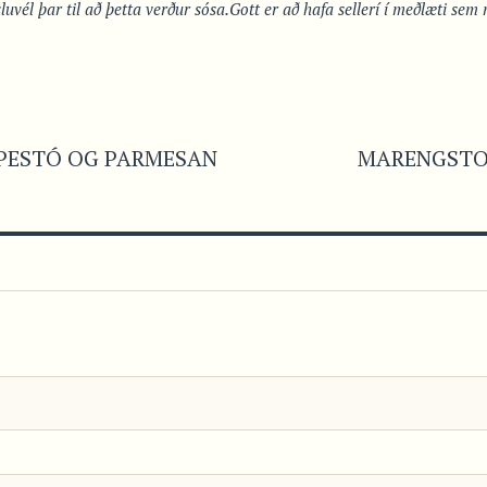
luvél þar til að þetta verður sósa.
Gott er að hafa sellerí í meðlæti sem 
PESTÓ OG PARMESAN
MARENGSTO