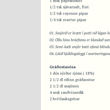
1 msk paprikuduft
1/2 tsk sjávarsalt, fínt
1/2 tsk cayenne pipar
1/4 tsk svartur pipar
Smjörið er brætt í potti við lágan hi
Öllu hinu hráefninu er blandað sam
Semi-kælt smjör bætt ofaná blönduna
Látið kjúklingaleggi í marineringuna
Gráðostasósa
1 dós sýrður rjómi ( 18%)
2 1/2 dl rifinn gráðaostur
2 1/2 dl majónes
4 msk rauðvínsedik
2 hvítlauksgeirar