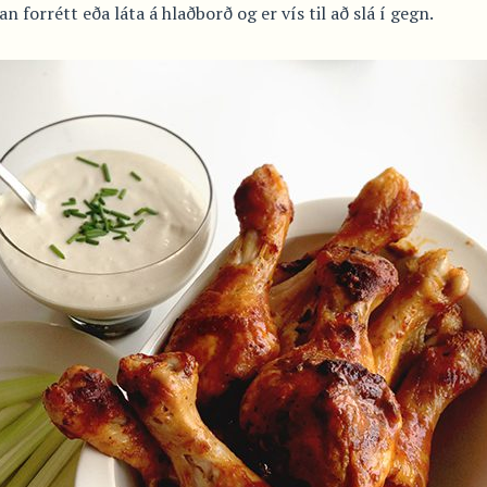
 forrétt eða láta á hlaðborð og er vís til að slá í gegn.