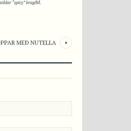
mildar “spicy” bragðið.
PPAR MEÐ NUTELLA