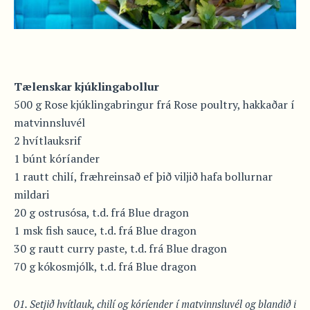
Tælenskar kjúklingabollur
500 g Rose kjúklingabringur frá Rose poultry, hakkaðar í
matvinnsluvél
2 hvítlauksrif
1 búnt kóríander
1 rautt chilí, fræhreinsað ef þið viljið hafa bollurnar
mildari
20 g ostrusósa, t.d. frá Blue dragon
1 msk fish sauce, t.d. frá Blue dragon
30 g rautt curry paste, t.d. frá Blue dragon
70 g kókosmjólk, t.d. frá Blue dragon
Setjið hvítlauk, chilí og kóríender í matvinnsluvél og blandið í