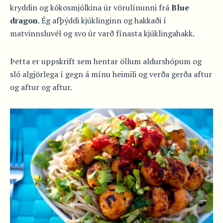
kryddin og kókosmjólkina úr vörulínunni frá
Blue
dragon
. Ég afþýddi kjúklinginn og hakkaði í
matvinnsluvél og svo úr varð fínasta kjúklingahakk.
Þetta er uppskrift sem hentar öllum aldurshópum og
sló algjörlega í gegn á mínu heimili og verða gerða aftur
og aftur og aftur.