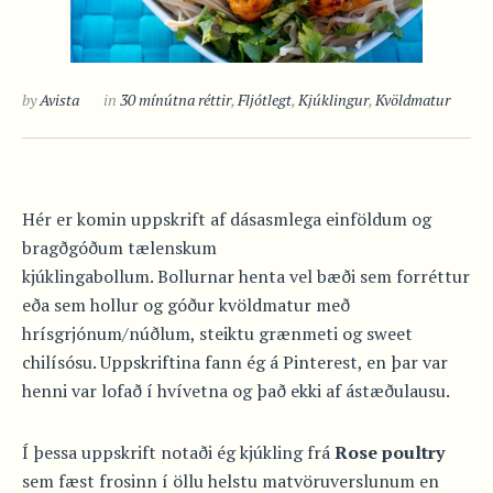
by
Avista
in
30 mínútna réttir
,
Fljótlegt
,
Kjúklingur
,
Kvöldmatur
Hér er komin uppskrift af dásasmlega einföldum og
bragðgóðum tælenskum
kjúklingabollum. Bollurnar henta vel bæði sem forréttur
eða sem hollur og góður kvöldmatur með
hrísgrjónum/núðlum, steiktu grænmeti og sweet
chilísósu. Uppskriftina fann ég á Pinterest, en þar var
henni var lofað í hvívetna og það ekki af ástæðulausu.
Í þessa uppskrift notaði ég kjúkling frá
Rose poultry
sem fæst frosinn í öllu helstu matvöruverslunum en