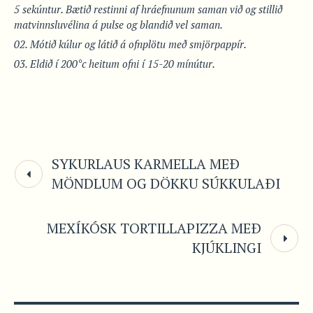
5 sekúntur. Bætið restinni af hráefnunum saman við og stillið
matvinnsluvélina á pulse og blandið vel saman.
Mótið kúlur og látið á ofnplötu með smjörpappír.
Eldið í 200°c heitum ofni í 15-20 mínútur.
SYKURLAUS KARMELLA MEÐ
MÖNDLUM OG DÖKKU SÚKKULAÐI
MEXÍKÓSK TORTILLAPIZZA MEÐ
KJÚKLINGI