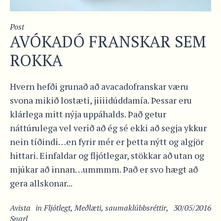
Post
AVÓKADÓ FRANSKAR SEM
ROKKA
Hvern hefði grunað að avacadofranskar væru
svona mikið lostæti, jiiiidúddamía. Þessar eru
klárlega mitt nýja uppáhalds. Það getur
náttúrulega vel verið að ég sé ekki að segja ykkur
nein tíðindi…en fyrir mér er þetta nýtt og algjör
hittari. Einfaldar og fljótlegar, stökkar að utan og
mjúkar að innan…ummmm. Það er svo hægt að
gera allskonar...
Avista
in
Fljótlegt
,
Meðlæti
,
saumaklúbbsréttir
,
30/05/2016
Snarl