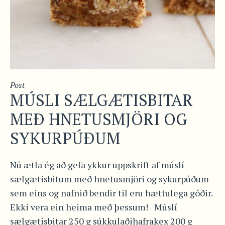
Post
MÚSLI SÆLGÆTISBITAR
MEÐ HNETUSMJÖRI OG
SYKURPÚÐUM
Nú ætla ég að gefa ykkur uppskrift af múslí
sælgætisbitum með hnetusmjöri og sykurpúðum
sem eins og nafnið bendir til eru hættulega góðir.
Ekki vera ein heima með þessum! Múslí
sælgætisbitar 250 g súkkulaðihafrakex 200 g