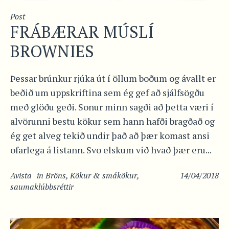
Post
FRÁBÆRAR MÚSLÍ
BROWNIES
Þessar brúnkur rjúka út í öllum boðum og ávallt er
beðið um uppskriftina sem ég gef að sjálfsögðu
með glöðu geði. Sonur minn sagði að þetta væri í
alvörunni bestu kökur sem hann hafði bragðað og
ég get alveg tekið undir það að þær komast ansi
ofarlega á listann. Svo elskum við hvað þær eru...
Avista
in
Bröns
,
Kökur & smákökur
,
14/04/2018
saumaklúbbsréttir