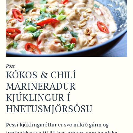
Post
KÓKOS & CHILÍ
MARINERAÐUR
KJÚKLINGUR Í
HNETUSMJÖRSÓSU
Þessi kjúklingaréttur er svo mikið gúrm og
inniheldur svo til öll þau hráefni sem ég elska