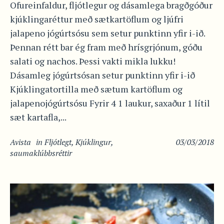
Ofureinfaldur, fljótlegur og dásamlega bragðgóður
kjúklingaréttur með sætkartöflum og ljúfri
jalapeno jógúrtsósu sem setur punktinn yfir i-ið.
Þennan rétt bar ég fram með hrísgrjónum, góðu
salati og nachos. Þessi vakti mikla lukku!
Dásamleg jógúrtsósan setur punktinn yfir i-ið
Kjúklingatortilla með sætum kartöflum og
jalapenojógúrtsósu Fyrir 4 1 laukur, saxaður 1 lítil
sæt kartafla,...
Avista
in
Fljótlegt
,
Kjúklingur
,
03/03/2018
saumaklúbbsréttir