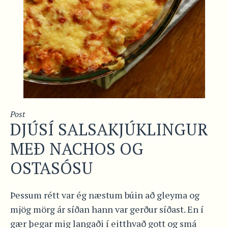
Post
DJÚSÍ SALSAKJÚKLINGUR
MEÐ NACHOS OG
OSTASÓSU
Þessum rétt var ég næstum búin að gleyma og
mjög mörg ár síðan hann var gerður síðast. En í
gær þegar mig langaði í eitthvað gott og smá