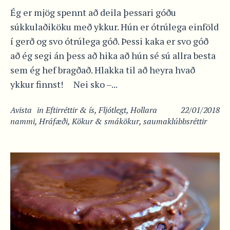
Ég er mjög spennt að deila þessari góðu
súkkulaðiköku með ykkur. Hún er ótrúlega einföld
í gerð og svo ótrúlega góð. Þessi kaka er svo góð
að ég segi án þess að hika að hún sé sú allra besta
sem ég hef bragðað. Hlakka til að heyra hvað
ykkur finnst! Nei sko –...
Avista
in
Eftirréttir & ís
,
Fljótlegt
,
Hollara
22/01/2018
nammi
,
Hráfæði
,
Kökur & smákökur
,
saumaklúbbsréttir