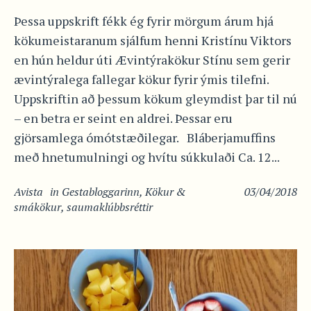
Þessa uppskrift fékk ég fyrir mörgum árum hjá
kökumeistaranum sjálfum henni Kristínu Viktors
en hún heldur úti Ævintýrakökur Stínu sem gerir
ævintýralega fallegar kökur fyrir ýmis tilefni.
Uppskriftin að þessum kökum gleymdist þar til nú
– en betra er seint en aldrei. Þessar eru
gjörsamlega ómótstæðilegar. Bláberjamuffins
með hnetumulningi og hvítu súkkulaði Ca. 12...
Avista
in
Gestabloggarinn
,
Kökur &
03/04/2018
smákökur
,
saumaklúbbsréttir