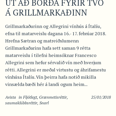
ÚT AÐ BORÐA FYRIR TVO
Á GRILLMARKAÐINN
Grillmarkaðurinn og Allegrini vínhús á Ítalíu,
efna til matarveislu dagana 16.- 17. febrúar 2018.
Hrefna Sætran og matreiðslumenn
Grillmarkaðarins hafa sett saman 9 rétta
matarveislu í tilefni heimsóknar Francesco
Allegrini sem hefur sérvalið vín með hverjum
rétti. Allegrini er meðal virtustu og áhrifamestu
vínhúsa Ítalíu. Vín þeirra hafa notið mikilla
vinsælda bæði hér á landi ogum heim...
Avista
in
Fljótlegt
,
Grænmetisréttir
,
25/01/2018
saumaklúbbsréttir
,
Snarl