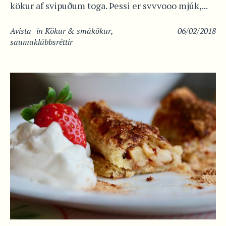
kökur af svipuðum toga. Þessi er svvvooo mjúk,...
Avista
in
Kökur & smákökur
,
06/02/2018
saumaklúbbsréttir