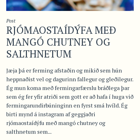
Post
RJÓMAOSTAÍDÝFA MEÐ
MANGÓ CHUTNEY OG
SALTHNETUM
Jæja þá er ferming afstaðin og mikið sem hún
heppnaðist vel og dagurinn fallegur og gleðilegur.
Ég mun koma með fermingarfærslu bráðlega þar
sem ég fer yfir atriði sem gott er að hafa í huga við
fermingarundirbúninginn en fyrst smá hvíld. Ég
birti mynd á instagram af geggjaðri
rjómaostaídýfu með mangó chutney og
salthnetum sem...