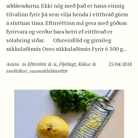
aðdáendurna. Ekki nóg með það er hann einnig
tilvalinn fyrir þá sem vilja henda í eitthvað gúrm
á stuttum tíma. Eftirréttinn má gera með góðum
fyrirvara og verður bara betri ef eitthvað er
sólahring síðar. Ofureinföld og girnileg
súkkulaðimús Oreo súkkulaðimús Fyrir 6 300 g...
Avista
in
Eftirréttir & ís
,
Fljótlegt
,
Kökur &
25/04/2018
smákökur
,
saumaklúbbsréttir