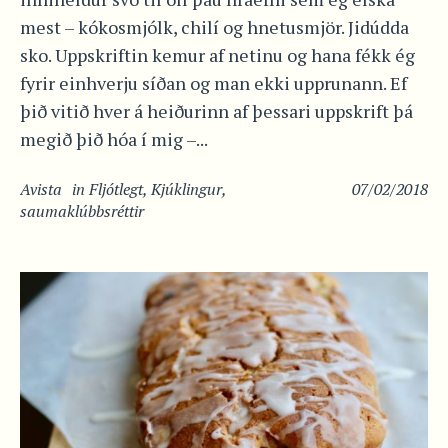
mest – kókosmjólk, chilí og hnetusmjör. Jidúdda
sko. Uppskriftin kemur af netinu og hana fékk ég
fyrir einhverju síðan og man ekki upprunann. Ef
þið vitið hver á heiðurinn af þessari uppskrift þá
megið þið hóa í mig –...
Avista
in
Fljótlegt
,
Kjúklingur
,
07/02/2018
saumaklúbbsréttir