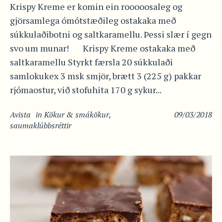
Krispy Kreme er komin ein rooooosaleg og
gjörsamlega ómótstæðileg ostakaka með
súkkulaðibotni og saltkaramellu. Þessi slær í gegn
svo um munar! Krispy Kreme ostakaka með
saltkaramellu Styrkt færsla 20 súkkulaði
samlokukex 3 msk smjör, brætt 3 (225 g) pakkar
rjómaostur, við stofuhita 170 g sykur...
Avista
in
Kökur & smákökur
,
09/03/2018
saumaklúbbsréttir