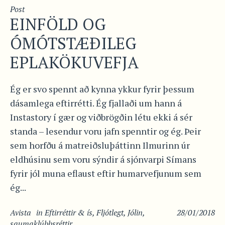
Post
EINFÖLD OG
ÓMÓTSTÆÐILEG
EPLAKÖKUVEFJA
Ég er svo spennt að kynna ykkur fyrir þessum
dásamlega eftirrétti. Ég fjallaði um hann á
Instastory í gær og viðbrögðin létu ekki á sér
standa – lesendur voru jafn spenntir og ég. Þeir
sem horfðu á matreiðsluþáttinn Ilmurinn úr
eldhúsinu sem voru sýndir á sjónvarpi Símans
fyrir jól muna eflaust eftir humarvefjunum sem
ég...
Avista
in
Eftirréttir & ís
,
Fljótlegt
,
Jólin
,
28/01/2018
saumaklúbbsréttir