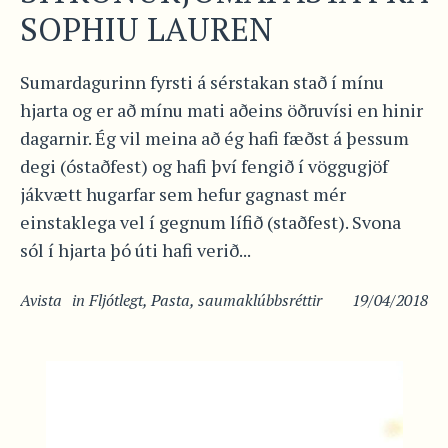
SOPHIU LAUREN
Sumardagurinn fyrsti á sérstakan stað í mínu
hjarta og er að mínu mati aðeins öðruvísi en hinir
dagarnir. Ég vil meina að ég hafi fæðst á þessum
degi (óstaðfest) og hafi því fengið í vöggugjöf
jákvætt hugarfar sem hefur gagnast mér
einstaklega vel í gegnum lífið (staðfest). Svona
sól í hjarta þó úti hafi verið...
Avista
in
Fljótlegt
,
Pasta
,
saumaklúbbsréttir
19/04/2018