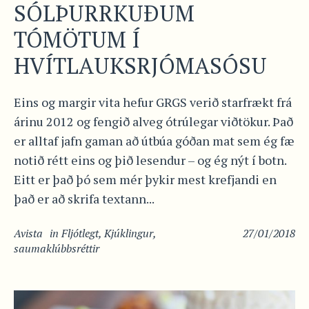
SÓLÞURRKUÐUM
TÓMÖTUM Í
HVÍTLAUKSRJÓMASÓSU
Eins og margir vita hefur GRGS verið starfrækt frá
árinu 2012 og fengið alveg ótrúlegar viðtökur. Það
er alltaf jafn gaman að útbúa góðan mat sem ég fæ
notið rétt eins og þið lesendur – og ég nýt í botn.
Eitt er það þó sem mér þykir mest krefjandi en
það er að skrifa textann...
Avista
in
Fljótlegt
,
Kjúklingur
,
27/01/2018
saumaklúbbsréttir