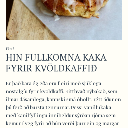
Post
HIN FULLKOMNA KAKA
FYRIR KVÖLDKAFFIÐ
Er það bara ég eða eru fleiri með sjúklega
nostalgíu fyrir kvöldkaffi. Eitthvað nýbakað, sem
ilmar dásamlega, kannski smá óhollt, rétt áður en
þú ferð að bursta tennurnar. Þessi vanillukaka
með kanilfyllingu inniheldur sýrðan rjóma sem
kemur í veg fyrir að hún verði þurr ein og margar