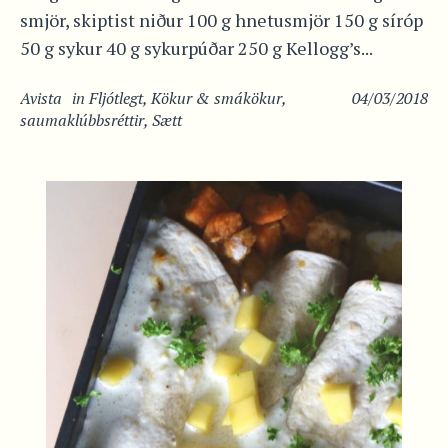
smjör, skiptist niður 100 g hnetusmjör 150 g síróp
50 g sykur 40 g sykurpúðar 250 g Kellogg’s...
Avista
in
Fljótlegt
,
Kökur & smákökur
,
04/03/2018
saumaklúbbsréttir
,
Sætt