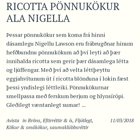
RICOTTA PÖNNUKÖKUR
ALA NIGELLA
Þessar pönnukökur sem koma frá hinni
dásamlegu Nigellu Lawson eru frábrugðnar hinum
hefðbundnu pönnukökum að því leyti að þær
innihalda ricotta sem gerir þær dásamlega létta
og ljúffengar. Með því að velta léttþeyttu
eggjahvítunum út í ricotta blönduna í lokin fæst
þessi yndislegi léttleiki. Pönnukökurnar
smellpassa með ferskum berjum og hlynsírópi.
Gleðilegt væntanlegt sumar! ...
Avista
in
Bröns
,
Eftirréttir & ís
,
Fljótlegt
,
11/03/2018
Kökur & smákökur
,
saumaklúbbsréttir