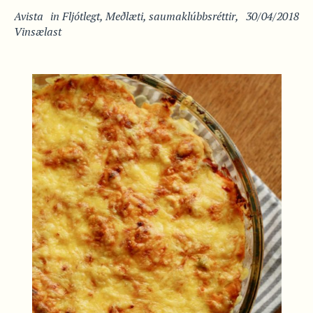
Avista
in
Fljótlegt
,
Meðlæti
,
saumaklúbbsréttir
,
30/04/2018
Vinsælast