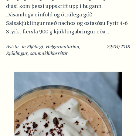
djúsí kom þessi uppskrift upp í hugann.
Dásamlega einföld og ótrúlega góð.
Salsakjúklingur með nachos og ostasósu Fyrir 4-6
Styrkt færsla 900 g kjúklingabringur eða...
Avista
in
Fljótlegt
,
Helgarmaturinn
,
29/04/2018
Kjúklingur
,
saumaklúbbsréttir