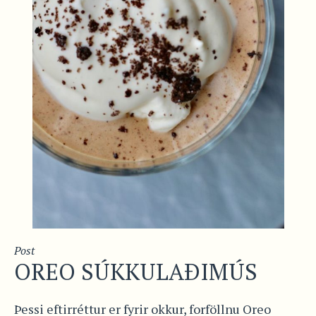
Post
OREO SÚKKULAÐIMÚS
Þessi eftirréttur er fyrir okkur, forföllnu Oreo