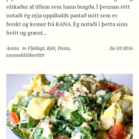
elskaður af öllum sem hann bragða. Í þennan rétt
notaði ég nýja uppáhalds pastað mitt sem er
ferskt og kemur frá RANA. Ég notaði í þetta sinn
hvítt og grænt...
Avista
in
Fljótlegt
,
Kjöt
,
Pasta
,
26/10/2016
saumaklúbbsréttir