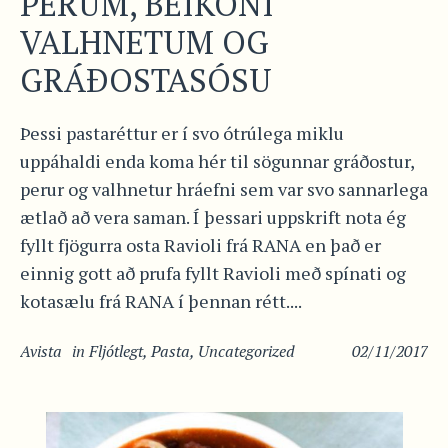
PERUM, BEIKONI
VALHNETUM OG
GRÁÐOSTASÓSU
Þessi pastaréttur er í svo ótrúlega miklu
uppáhaldi enda koma hér til sögunnar gráðostur,
perur og valhnetur hráefni sem var svo sannarlega
ætlað að vera saman. Í þessari uppskrift nota ég
fyllt fjögurra osta Ravioli frá RANA en það er
einnig gott að prufa fyllt Ravioli með spínati og
kotasælu frá RANA í þennan rétt....
Avista
in
Fljótlegt
,
Pasta
,
Uncategorized
02/11/2017