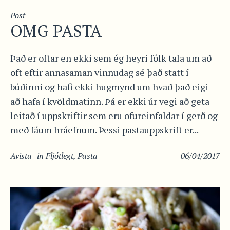
Post
OMG PASTA
Það er oftar en ekki sem ég heyri fólk tala um að
oft eftir annasaman vinnudag sé það statt í
búðinni og hafi ekki hugmynd um hvað það eigi
að hafa í kvöldmatinn. Þá er ekki úr vegi að geta
leitað í uppskriftir sem eru ofureinfaldar í gerð og
með fáum hráefnum. Þessi pastauppskrift er...
Avista
in
Fljótlegt
,
Pasta
06/04/2017