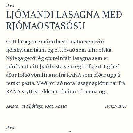
Post
LJÓMANDI LASAGNA MEÐ
RJÓMAOSTASÓSU
Gott lasagna er einn besti matur sem við
fjölskyldan fáum og eitthvað sem allir elska.
Nýlega gerði ég ofureinfalt lasagna sem er
jafnframt eitt það besta sem ég hef gert. Ég hef
áður lofað vörulínuna frá RANA sem bíður upp á
ferskt pasta. Með því að nota lasagnaplöturnar frá
RANA styttist eldunartíminn til muna og...
Avista
in
Fljótlegt
,
Kjöt
,
Pasta
19/02/2017
Post