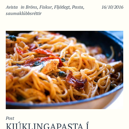
Avista
in
Bröns
,
Fiskur
,
Fljótlegt
,
Pasta
,
16/10/2016
saumaklúbbsréttir
Post
KJÚKLINGAPASTA Í