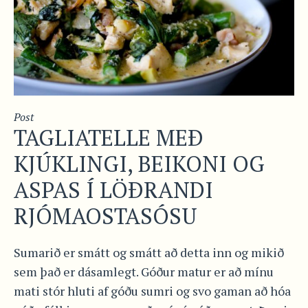
Post
TAGLIATELLE MEÐ
KJÚKLINGI, BEIKONI OG
ASPAS Í LÖÐRANDI
RJÓMAOSTASÓSU
Sumarið er smátt og smátt að detta inn og mikið
sem það er dásamlegt. Góður matur er að mínu
mati stór hluti af góðu sumri og svo gaman að hóa