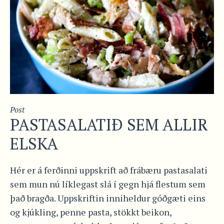
Post
PASTASALATIÐ SEM ALLIR
ELSKA
Hér er á ferðinni uppskrift að frábæru pastasalati
sem mun nú líklegast slá í gegn hjá flestum sem
það bragða. Uppskriftin inniheldur góðgæti eins
og kjúkling, penne pasta, stökkt beikon,