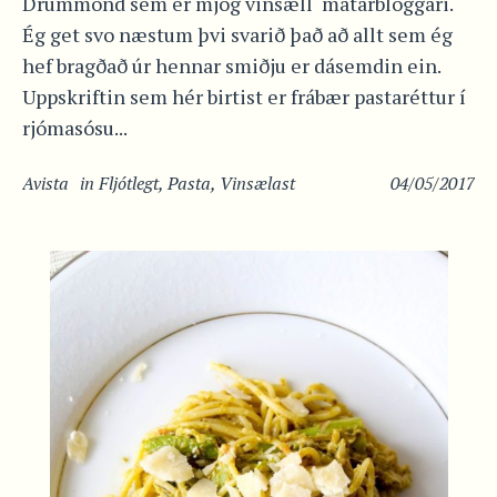
Drummond sem er mjög vinsæll matarbloggari.
Ég get svo næstum þvi svarið það að allt sem ég
hef bragðað úr hennar smiðju er dásemdin ein.
Uppskriftin sem hér birtist er frábær pastaréttur í
rjómasósu...
Avista
in
Fljótlegt
,
Pasta
,
Vinsælast
04/05/2017