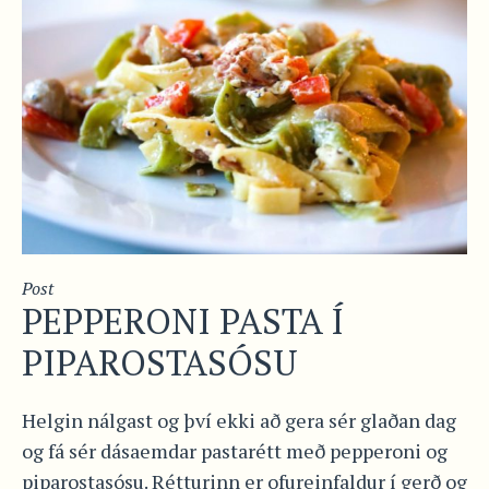
Post
PEPPERONI PASTA Í
PIPAROSTASÓSU
Helgin nálgast og því ekki að gera sér glaðan dag
og fá sér dásaemdar pastarétt með pepperoni og
piparostasósu. Rétturinn er ofureinfaldur í gerð og