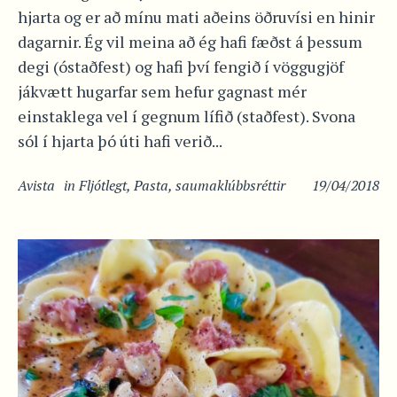
hjarta og er að mínu mati aðeins öðruvísi en hinir
dagarnir. Ég vil meina að ég hafi fæðst á þessum
degi (óstaðfest) og hafi því fengið í vöggugjöf
jákvætt hugarfar sem hefur gagnast mér
einstaklega vel í gegnum lífið (staðfest). Svona
sól í hjarta þó úti hafi verið...
Avista
in
Fljótlegt
,
Pasta
,
saumaklúbbsréttir
19/04/2018