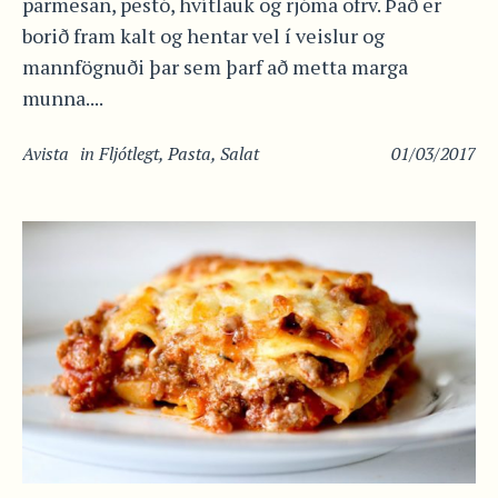
parmesan, pestó, hvítlauk og rjóma ofrv. Það er
borið fram kalt og hentar vel í veislur og
mannfögnuði þar sem þarf að metta marga
munna....
Avista
in
Fljótlegt
,
Pasta
,
Salat
01/03/2017