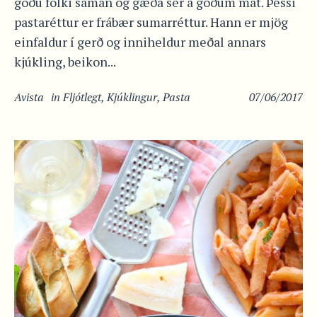
góðu fólki saman og gæða sér á góðum mat. Þessi
pastaréttur er frábær sumarréttur. Hann er mjög
einfaldur í gerð og inniheldur meðal annars
kjúkling, beikon...
Avista
in
Fljótlegt
,
Kjúklingur
,
Pasta
07/06/2017