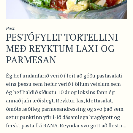
Post
PESTÓFYLLT TORTELLINI
MEÐ REYKTUM LAXI OG
PARMESAN
Ég hef undanfarið verið í leit að góðu pastasalati
eins þessu sem hefur verið í öllum veislum sem
ég hef haldið síðustu 10 ár og loksins fann ég
annað jafn æðislegt. Reyktur lax, klettasalat,
ómótstæðileg parmesandressing og svo það sem
setur punktinn yfir i-ið dásamlega bragðgott og
ferskt pasta frá RANA. Reyndar svo gott að flestir...