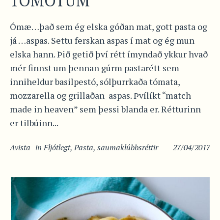
TÓMÖTUM
Ómæ…það sem ég elska góðan mat, gott pasta og
já …aspas. Settu ferskan aspas í mat og ég mun
elska hann. Þið getið því rétt ímyndað ykkur hvað
mér finnst um þennan gúrm pastarétt sem
inniheldur basilpestó, sólþurrkaða tómata,
mozzarella og grillaðan aspas. Þvílíkt “match
made in heaven” sem þessi blanda er. Rétturinn
er tilbúinn...
Avista
in
Fljótlegt
,
Pasta
,
saumaklúbbsréttir
27/04/2017