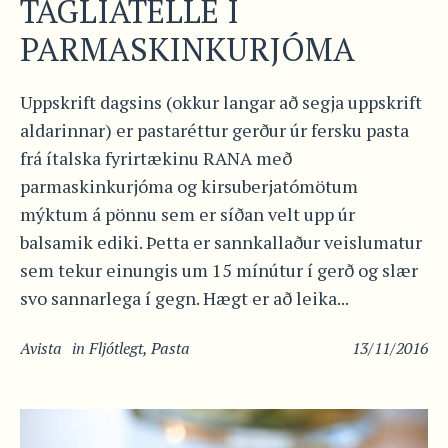
TAGLIATELLE Í
PARMASKINKURJÓMA
Uppskrift dagsins (okkur langar að segja uppskrift
aldarinnar) er pastaréttur gerður úr fersku pasta
frá ítalska fyrirtækinu RANA með
parmaskinkurjóma og kirsuberjatómötum
mýktum á pönnu sem er síðan velt upp úr
balsamik ediki. Þetta er sannkallaður veislumatur
sem tekur einungis um 15 mínútur í gerð og slær
svo sannarlega í gegn. Hægt er að leika...
Avista
in
Fljótlegt
,
Pasta
13/11/2016