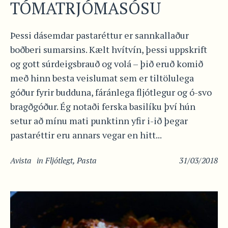
TÓMATRJÓMASÓSU
Þessi dásemdar pastaréttur er sannkallaður
boðberi sumarsins. Kælt hvítvín, þessi uppskrift
og gott súrdeigsbrauð og volá – þið eruð komið
með hinn besta veislumat sem er tiltölulega
góður fyrir budduna, fáránlega fljótlegur og ó-svo
bragðgóður. Ég notaði ferska basilíku því hún
setur að mínu mati punktinn yfir i-ið þegar
pastaréttir eru annars vegar en hitt...
Avista
in
Fljótlegt
,
Pasta
31/03/2018