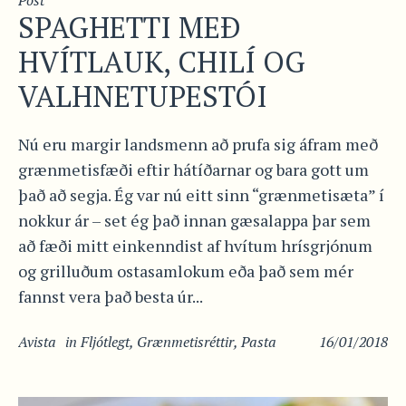
SPAGHETTI MEÐ
HVÍTLAUK, CHILÍ OG
VALHNETUPESTÓI
Nú eru margir landsmenn að prufa sig áfram með
grænmetisfæði eftir hátíðarnar og bara gott um
það að segja. Ég var nú eitt sinn “grænmetisæta” í
nokkur ár – set ég það innan gæsalappa þar sem
að fæði mitt einkenndist af hvítum hrísgrjónum
og grilluðum ostasamlokum eða það sem mér
fannst vera það besta úr...
Avista
in
Fljótlegt
,
Grænmetisréttir
,
Pasta
16/01/2018