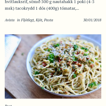
hvítlauksrif, söxuð 500 g nautahakk 1 poki (4-5
msk) tacokrydd 1 dós (400g) tómatar,...
Avista
in
Fljótlegt
,
Kjöt
,
Pasta
30/01/2018
Post