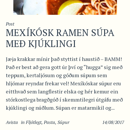
Post
MEXÍKÓSK RAMEN SÚPA
MEÐ KJÚKLINGI
Jæja krakkar mínir það styttist í haustið – BAMM!
Það er best að gera gott úr því og “hugga” sig með
teppum, kertaljósum og góðum súpum sem
hljómar reyndar frekar vel! Mexíkóskar súpur eru
eitthvað sem langflestir elska og hér kemur ein
stórkostlega bragðgóð í skemmtilegri útgáfu með
kjúklingi og núðlum. Súpan er matarmikil og...
Avista
in
Fljótlegt
,
Pasta
,
Súpur
14/08/2017