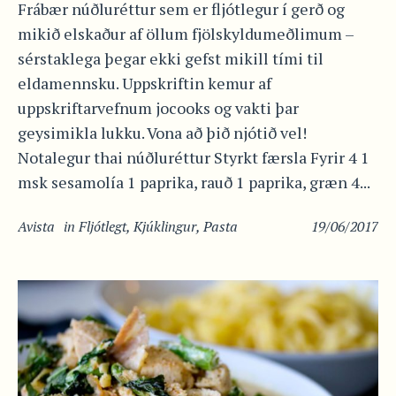
Frábær núðluréttur sem er fljótlegur í gerð og
mikið elskaður af öllum fjölskyldumeðlimum –
sérstaklega þegar ekki gefst mikill tími til
eldamennsku. Uppskriftin kemur af
uppskriftarvefnum jocooks og vakti þar
geysimikla lukku. Vona að þið njótið vel!
Notalegur thai núðluréttur Styrkt færsla Fyrir 4 1
msk sesamolía 1 paprika, rauð 1 paprika, græn 4...
Avista
in
Fljótlegt
,
Kjúklingur
,
Pasta
19/06/2017