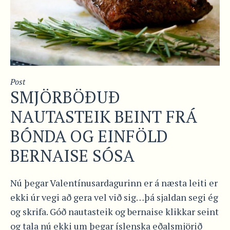
Post
SMJÖRBÖÐUÐ
NAUTASTEIK BEINT FRÁ
BÓNDA OG EINFÖLD
BERNAISE SÓSA
Nú þegar Valentínusardagurinn er á næsta leiti er
ekki úr vegi að gera vel við sig…þá sjaldan segi ég
og skrifa. Góð nautasteik og bernaise klikkar seint
og tala nú ekki um þegar íslenska eðalsmjörið