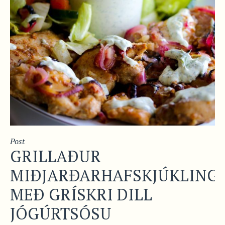
Post
GRILLAÐUR
MIÐJARÐARHAFSKJÚKLING
MEÐ GRÍSKRI DILL
JÓGÚRTSÓSU