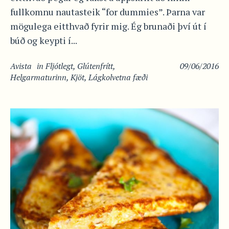
fullkomnu nautasteik “for dummies”. Þarna var
mögulega eitthvað fyrir mig. Ég brunaði því út í
búð og keypti í...
Avista
in
Fljótlegt
,
Glútenfrítt
,
09/06/2016
Helgarmaturinn
,
Kjöt
,
Lágkolvetna fæði