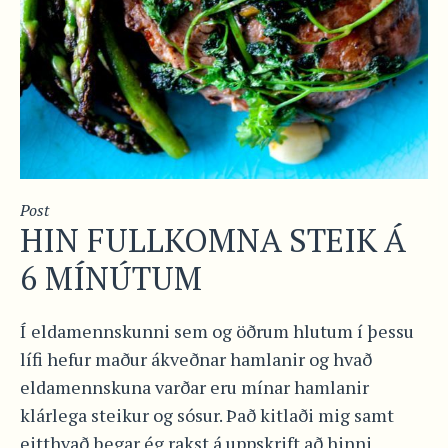
Post
HIN FULLKOMNA STEIK Á
6 MÍNÚTUM
Í eldamennskunni sem og öðrum hlutum í þessu
lífi hefur maður ákveðnar hamlanir og hvað
eldamennskuna varðar eru mínar hamlanir
klárlega steikur og sósur. Það kitlaði mig samt
eitthvað þegar ég rakst á uppskrift að hinni