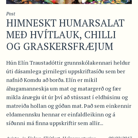
Post
HIMNESKT HUMARSALAT
MEÐ HVÍTLAUK, CHILLI
OG GRASKERSFRÆJUM
Hún Elín Traustadóttir grunnskólakennari heldur
úti dásamlega girnilegri uppskriftasíðu sem ber
nafnið Komdu að borða. Elín er mikil
áhugamanneskja um mat og matargerð og fær
mikla ánægju út úr því að stússast í eldhúsinu og
matreiða hollan og góðan mat. Það sem einkennir
eldamennsku hennar er einfaldleikinn og á
síðunni má finna uppskriftir sem allir...