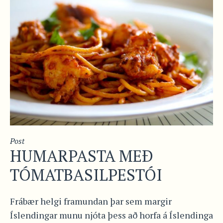
Post
HUMARPASTA MEÐ
TÓMATBASILPESTÓI
Frábær helgi framundan þar sem margir
Íslendingar munu njóta þess að horfa á Íslendinga