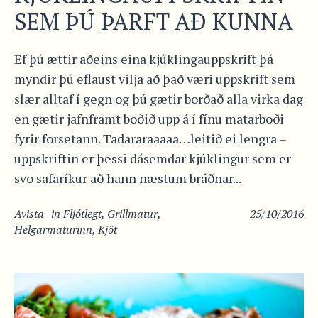
SEM ÞÚ ÞARFT AÐ KUNNA
Ef þú ættir aðeins eina kjúklingauppskrift þá
myndir þú eflaust vilja að það væri uppskrift sem
slær alltaf í gegn og þú gætir borðað alla virka dag
en gætir jafnframt boðið upp á í fínu matarboði
fyrir forsetann. Tadararaaaaa…leitið ei lengra –
uppskriftin er þessi dásemdar kjúklingur sem er
svo safaríkur að hann næstum bráðnar...
Avista
in
Fljótlegt
,
Grillmatur
,
25/10/2016
Helgarmaturinn
,
Kjöt