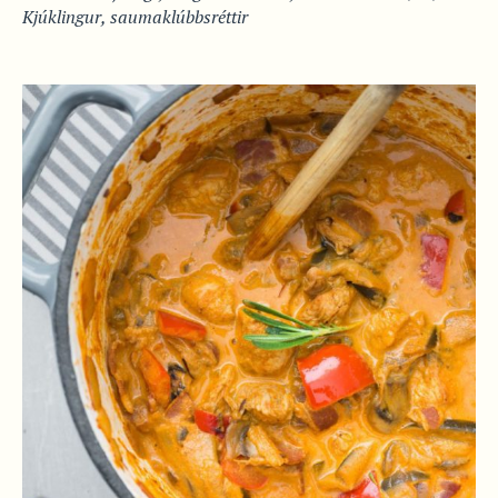
Kjúklingur
,
saumaklúbbsréttir