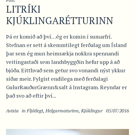
LITRÍKI
KJÚKLINGARÉTTURINN
Þá er komið að því…ég er komin í sumarfrí.
Stefnan er sett á skemmtilegt ferðalag um Ísland
þar sem ég mun heimsækja nokkra spennandi
veitingastaði sem landsbyggðin hefur upp á að
bjóða. Eitthvað sem getur svo vonandi nýst ykkur
síðar meir. Fylgist endilega með ferðalagi
GulurRauðurGrænn&salt á Instagram. Reyndar er
það svo að eftir því...
Avista
in
Fljótlegt
,
Helgarmaturinn
,
Kjúklingur
05/07/2016