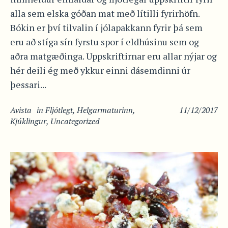
alla sem elska góðan mat með lítilli fyrirhöfn.
Bókin er því tilvalin í jólapakkann fyrir þá sem
eru að stíga sín fyrstu spor í eldhúsinu sem og
aðra matgæðinga. Uppskriftirnar eru allar nýjar og
hér deili ég með ykkur einni dásemdinni úr
þessari...
Avista
in
Fljótlegt
,
Helgarmaturinn
,
11/12/2017
Kjúklingur
,
Uncategorized