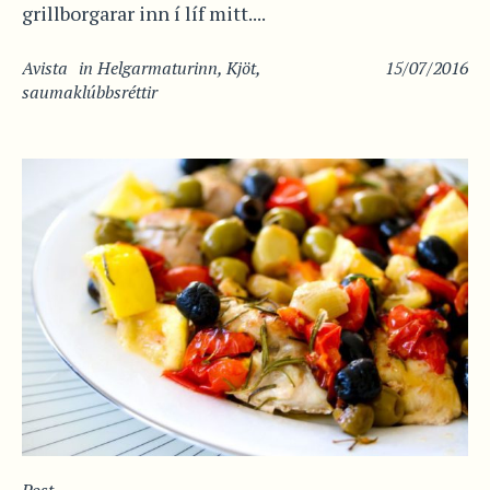
grillborgarar inn í líf mitt....
Avista
in
Helgarmaturinn
,
Kjöt
,
15/07/2016
saumaklúbbsréttir
Post