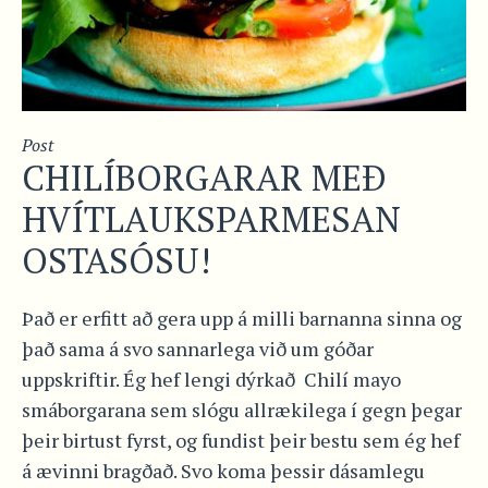
Post
CHILÍBORGARAR MEÐ
HVÍTLAUKSPARMESAN
OSTASÓSU!
Það er erfitt að gera upp á milli barnanna sinna og
það sama á svo sannarlega við um góðar
uppskriftir. Ég hef lengi dýrkað Chilí mayo
smáborgarana sem slógu allrækilega í gegn þegar
þeir birtust fyrst, og fundist þeir bestu sem ég hef
á ævinni bragðað. Svo koma þessir dásamlegu