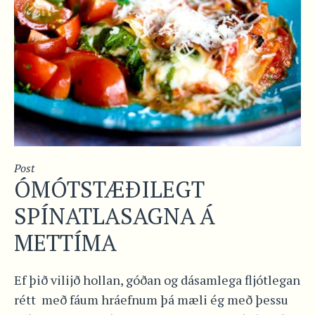
Post
ÓMÓTSTÆÐILEGT
SPÍNATLASAGNA Á
METTÍMA
Ef þið vilijð hollan, góðan og dásamlega fljótlegan
rétt með fáum hráefnum þá mæli ég með þessu