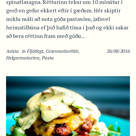
spínatlasagna. Rétturinn tekur um 10 mínútur í
gerð en gefur ekkert eftir í gæðum. Hér skiptir
miklu máli að nota góða pastasósu, jafnvel
heimatilbúna ef þið hafið tíma í það og ekki sakar
að bera réttinn fram með góðu...
Avista
in
Fljótlegt
,
Grænmetisréttir
,
26/08/2016
Helgarmaturinn
,
Pasta