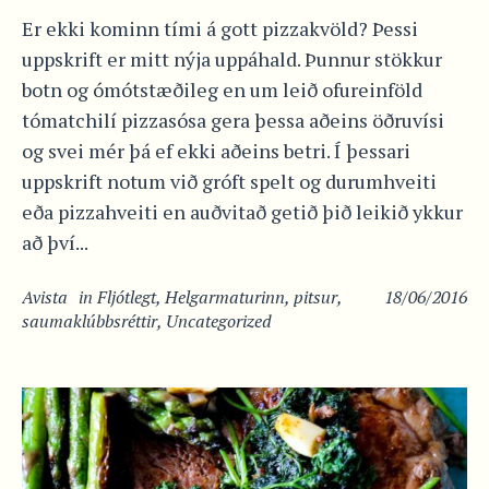
Er ekki kominn tími á gott pizzakvöld? Þessi
uppskrift er mitt nýja uppáhald. Þunnur stökkur
botn og ómótstæðileg en um leið ofureinföld
tómatchilí pizzasósa gera þessa aðeins öðruvísi
og svei mér þá ef ekki aðeins betri. Í þessari
uppskrift notum við gróft spelt og durumhveiti
eða pizzahveiti en auðvitað getið þið leikið ykkur
að því...
Avista
in
Fljótlegt
,
Helgarmaturinn
,
pitsur
,
18/06/2016
saumaklúbbsréttir
,
Uncategorized