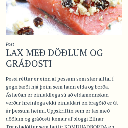
Post
LAX MEÐ DÖÐLUM OG
GRÁÐOSTI
Þessi réttur er einn af þessum sem slær alltaf í
gegn bæði hjá þeim sem hann elda og borða.
Ástæðan er einfaldlega sú að eldamennskan
verður hreinlega ekki einfaldari en bragðið er út
úr þessum heimi. Uppskriftin sem er lax með
döðlum og gráðosti kemur af bloggi Elínar
Traustadóttur sem heitir KOMDUADBORDA en