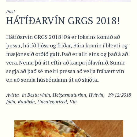
Post
HÁTÍÐARVÍN GRGS 2018!
Hátíðarvín GRGS 2018! Þá er loksins komið að
þessu, hátíð ljóss og friðar, Bára komin í bleyti og
mæjónesið orðið gult. Það er allt eins og það á að
vera. Nema þú átt eftir að kaupa jólavínið. Sumir
segja að það sé meiri pressa að velja frábært vín
en að senda húsbóndann út að skjóta...
Avista
in
Bestu vínin
,
Helgarmaturinn
,
Hvítvín
,
19/12/2018
Jólin
,
Rauðvín
,
Uncategorized
,
Vín