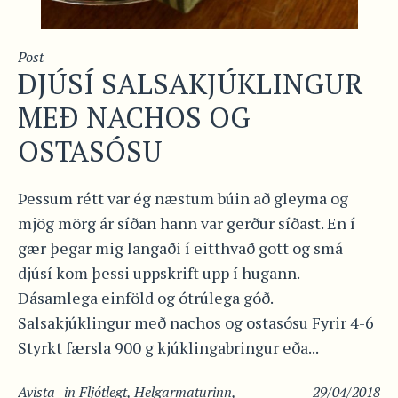
Post
DJÚSÍ SALSAKJÚKLINGUR
MEÐ NACHOS OG
OSTASÓSU
Þessum rétt var ég næstum búin að gleyma og
mjög mörg ár síðan hann var gerður síðast. En í
gær þegar mig langaði í eitthvað gott og smá
djúsí kom þessi uppskrift upp í hugann.
Dásamlega einföld og ótrúlega góð.
Salsakjúklingur með nachos og ostasósu Fyrir 4-6
Styrkt færsla 900 g kjúklingabringur eða...
Avista
in
Fljótlegt
,
Helgarmaturinn
,
29/04/2018