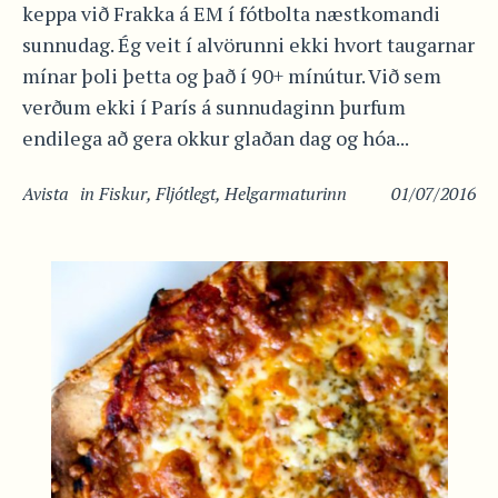
keppa við Frakka á EM í fótbolta næstkomandi
sunnudag. Ég veit í alvörunni ekki hvort taugarnar
mínar þoli þetta og það í 90+ mínútur. Við sem
verðum ekki í París á sunnudaginn þurfum
endilega að gera okkur glaðan dag og hóa...
Avista
in
Fiskur
,
Fljótlegt
,
Helgarmaturinn
01/07/2016