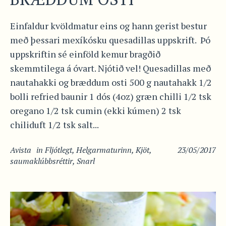
Einfaldur kvöldmatur eins og hann gerist bestur
með þessari mexíkósku quesadillas uppskrift. Þó
uppskriftin sé einföld kemur bragðið
skemmtilega á óvart. Njótið vel! Quesadillas með
nautahakki og bræddum osti 500 g nautahakk 1/2
bolli refried baunir 1 dós (4oz) græn chilli 1/2 tsk
oregano 1/2 tsk cumin (ekki kúmen) 2 tsk
chiliduft 1/2 tsk salt...
Avista
in
Fljótlegt
,
Helgarmaturinn
,
Kjöt
,
23/05/2017
saumaklúbbsréttir
,
Snarl