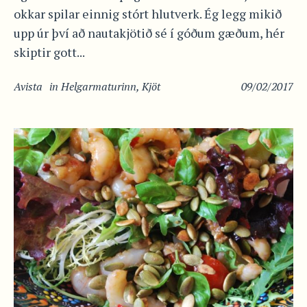
okkar spilar einnig stórt hlutverk. Ég legg mikið
upp úr því að nautakjötið sé í góðum gæðum, hér
skiptir gott...
Avista
in
Helgarmaturinn
,
Kjöt
09/02/2017