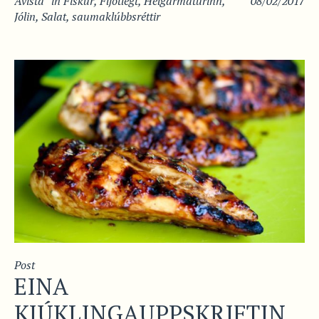
Avista
in
Fiskur
,
Fljótlegt
,
Helgarmaturinn
,
08/02/2017
Jólin
,
Salat
,
saumaklúbbsréttir
Post
EINA
KJÚKLINGAUPPSKRIFTIN