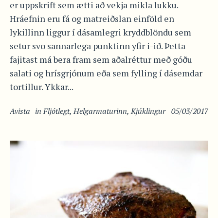
er uppskrift sem ætti að vekja mikla lukku.
Hráefnin eru fá og matreiðslan einföld en
lykillinn liggur í dásamlegri kryddblöndu sem
setur svo sannarlega punktinn yfir i-ið. Þetta
fajitast má bera fram sem aðalréttur með góðu
salati og hrísgrjónum eða sem fylling í dásemdar
tortillur. Ykkar...
Avista
in
Fljótlegt
,
Helgarmaturinn
,
Kjúklingur
05/03/2017