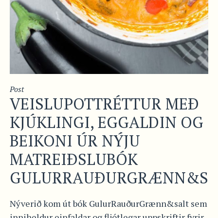
Post
VEISLUPOTTRÉTTUR MEÐ
KJÚKLINGI, EGGALDIN OG
BEIKONI ÚR NÝJU
MATREIÐSLUBÓK
GULURRAUÐURGRÆNN&SA
Nýverið kom út bók GulurRauðurGrænn&salt sem
inniheldur einfaldar og fljótlegar uppskriftir fyrir