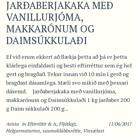
JARÐABERJAKAKA MEÐ
VANILLURJÓMA,
MAKKARÓNUM OG
DAIMSÚKKULAÐI
Ef við erum ekkert að flækja þetta að þá er þetta
klárlega einfaldasti og besti eftirréttur sem ég hef
gert og bragðað. Tekur innan við 10 mín í gerð og
bragðast dásamlega. Mæli svo mikið með þessari
dásemd. Jarðaberjakaka með vanillurjóma,
makkarónum og Daimsúkkulaði 1 kg jarðaber 200
g Daim súkkulaði 200 g...
Avista
in
Eftirréttir & ís
,
Fljótlegt
,
11/06/2017
Helgarmaturinn
,
saumaklúbbsréttir
,
Vinsælast