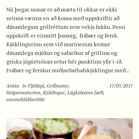
Nú þegar sumar er að mæta til okkar er ekki
seinna vænna en að koma með uppskriftir að
dásamlegum grillréttum sem vekja lukku. Þessi
uppskrift er einmitt þannig, frábær og fersk.
Kjúklingurinn sem við marinerum kemur
dásamlega mjúkur og safaríkur af grillinu og
gríska jógúrtsósan setur hér punktinn yfir i-ið.
Frábær og ferskur miðjarðarhafskjúklingur með...
Avista
in
Fljótlegt
,
Grillmatur
,
17/05/2017
Helgarmaturinn
,
Kjúklingur
,
Lágkolvetna fæði
,
saumaklúbbsréttir