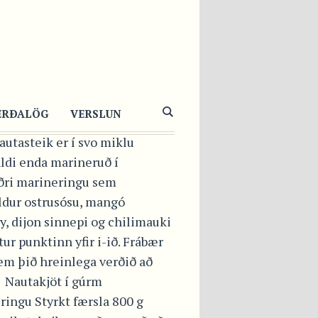
TASTEIK Í
RM
RINERINGU
ERÐALÖG
VERSLUN
autasteik er í svo miklu
ldi enda marineruð í
ðri marineringu sem
ldur ostrusósu, mangó
, dijon sinnepi og chilimauki
ur punktinn yfir i-ið. Frábær
em þið hreinlega verðið að
 Nautakjöt í gúrm
ringu Styrkt færsla 800 g