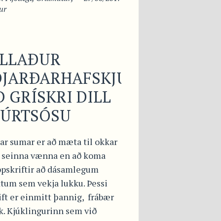
ur
ILLAÐUR
ÐJARÐARHAFSKJÚKLINGUR
 GRÍSKRI DILL
GÚRTSÓSU
ar sumar er að mæta til okkar
i seinna vænna en að koma
pskriftir að dásamlegum
ttum sem vekja lukku. Þessi
ft er einmitt þannig, frábær
k. Kjúklingurinn sem við