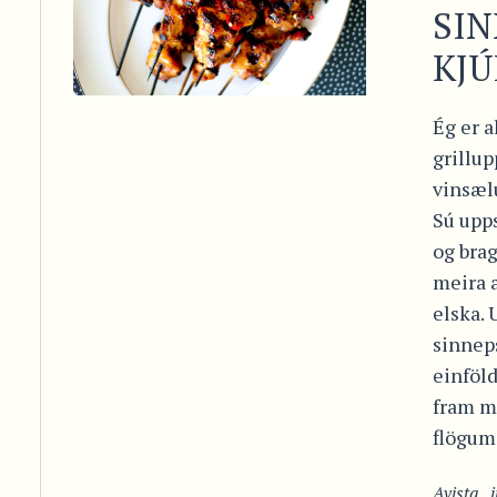
SI
KJÚ
Ég er a
grillup
vinsælu
Sú upps
og bra
meira 
elska. 
sinneps
einföld
fram m
flögum 
Avista