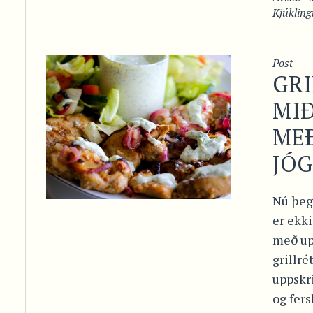
Kjúkling
Post
GR
MI
MEÐ
JÓ
Nú þeg
er ekk
með up
grillré
uppskri
og fers