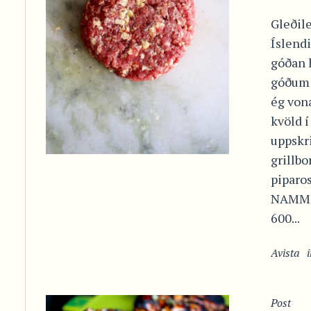
Gleðil
Íslendi
góðan h
góðum 
ég von
kvöld 
uppskr
grillb
piparos
NAMM! 
600...
Avista
Post