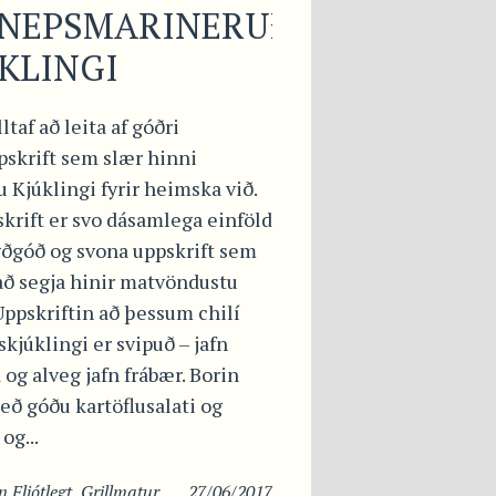
NNEPSMARINERUÐUM
KLINGI
lltaf að leita af góðri
pskrift sem slær hinni
 Kjúklingi fyrir heimska við.
krift er svo dásamlega einföld
gðgóð og svona uppskrift sem
að segja hinir matvöndustu
Uppskriftin að þessum chilí
kjúklingi er svipuð – jafn
 og alveg jafn frábær. Borin
eð góðu kartöflusalati og
og...
in
Fljótlegt
,
Grillmatur
,
27/06/2017