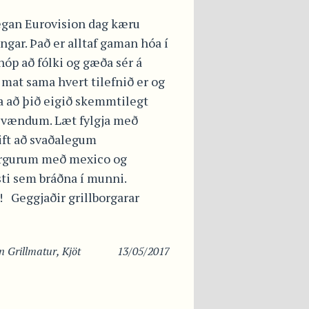
egan Eurovision dag kæru
ngar. Það er alltaf gaman hóa í
óp að fólki og gæða sér á
mat sama hvert tilefnið er og
a að þið eigið skemmtilegt
í vændum. Læt fylgja með
ift að svaðalegum
orgurum með mexico og
ti sem bráðna í munni.
Geggjaðir grillborgarar
in
Grillmatur
,
Kjöt
13/05/2017