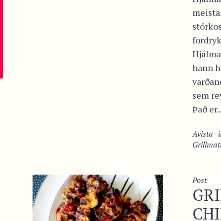
meista
stórkos
fordryk
Hjálmar
hann h
varðand
sem rey
Það er..
Avista
Grillmat
Post
GRI
CHI