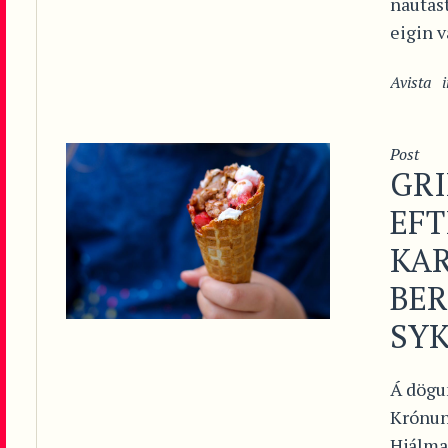
nautast
eigin va
Avista
Post
GR
EFT
KA
BE
SY
Á dögu
Krónun
Hjálmar