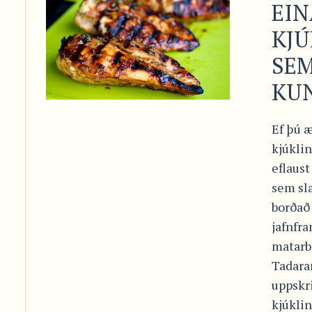
EIN
KJÚ
SEM
KU
Ef þú æ
kjúkli
eflaust
sem slæ
borðað 
jafnfra
matarbo
Tadara
uppskr
kjúklin