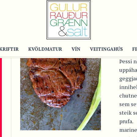
Post
NAU
GÚ
MA
KRIFTIR
KVÖLDMATUR
VÍN
VEITINGAHÚS
F
Þessi n
uppáha
geggja
innihe
chutney
sem set
steik s
prufa.
marine