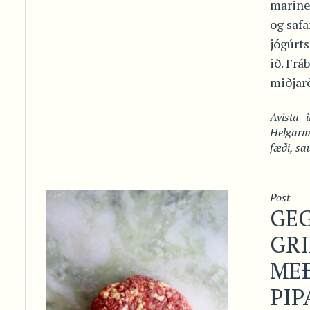
marine
og safa
jógúrts
ið. Frá
miðjar
Avista
Helgarm
fæði
,
sa
Post
GE
GR
MEÐ
PIP