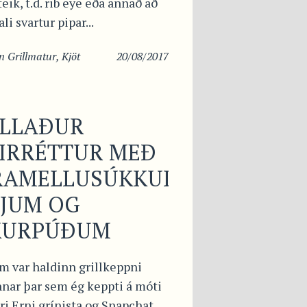
eik, t.d. rib eye eða annað að
li svartur pipar...
in
Grillmatur
,
Kjöt
20/08/2017
ILLAÐUR
IRRÉTTUR MEÐ
RAMELLUSÚKKULAÐI,
RJUM OG
KURPÚÐUM
m var haldinn grillkeppni
nar þar sem ég keppti á móti
i Erni grínista og Snapchat