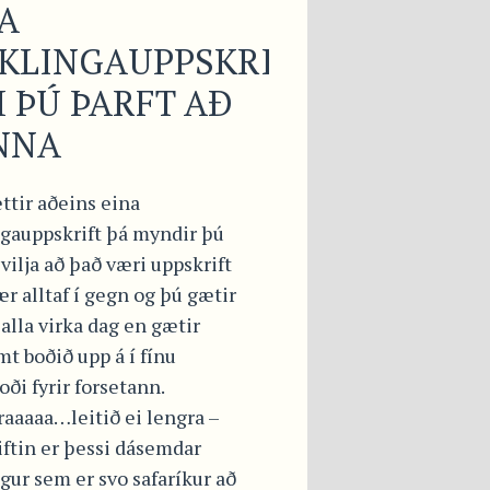
A
KLINGAUPPSKRIFTIN
 ÞÚ ÞARFT AÐ
NNA
ttir aðeins eina
ngauppskrift þá myndir þú
 vilja að það væri uppskrift
r alltaf í gegn og þú gætir
alla virka dag en gætir
mt boðið upp á í fínu
ði fyrir forsetann.
raaaaa…leitið ei lengra –
iftin er þessi dásemdar
gur sem er svo safaríkur að