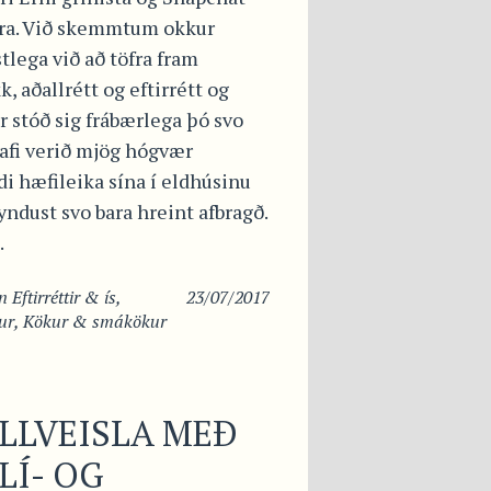
ra. Við skemmtum okkur
tlega við að töfra fram
k, aðallrétt og eftirrétt og
 stóð sig frábærlega þó svo
afi verið mjög hógvær
i hæfileika sína í eldhúsinu
ndust svo bara hreint afbragð.
.
in
Eftirréttir & ís
,
23/07/2017
ur
,
Kökur & smákökur
LLVEISLA MEÐ
LÍ- OG