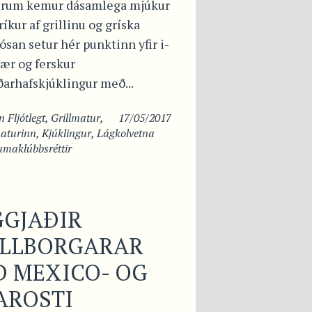
rum kemur dásamlega mjúkur
ríkur af grillinu og gríska
ósan setur hér punktinn yfir i-
bær og ferskur
ðarhafskjúklingur með...
in
Fljótlegt
,
Grillmatur
,
17/05/2017
aturinn
,
Kjúklingur
,
Lágkolvetna
umaklúbbsréttir
GGJAÐIR
ILLBORGARAR
 MEXICO- OG
AROSTI