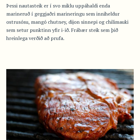
Þessi nautasteik er í svo miklu uppáhaldi enda
marineruð í geggjaðri marineringu sem inniheldur
ostrusósu, mangó chutney, dijon sinnepi og chilimauki
sem setur punktinn yfir i-ið. Frábær steik sem þið
hreinlega verðið að prufa.