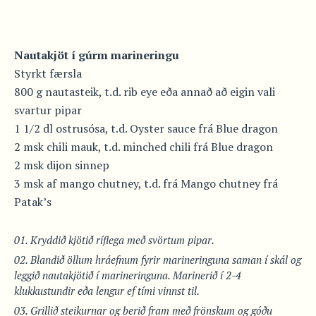
Nautakjöt í gúrm marineringu
Styrkt færsla
800 g nautasteik, t.d. rib eye eða annað að eigin vali
svartur pipar
1 1/2 dl ostrusósa, t.d. Oyster sauce frá Blue dragon
2 msk chili mauk, t.d. minched chili frá Blue dragon
2 msk dijon sinnep
3 msk af mango chutney, t.d. frá Mango chutney frá
Patak’s
Kryddið kjötið ríflega með svörtum pipar.
Blandið öllum hráefnum fyrir marineringuna saman í skál og
leggið nautakjötið í marineringuna. Marinerið í 2-4
klukkustundir eða lengur ef tími vinnst til.
Grillið steikurnar og berið fram með frönskum og góðu