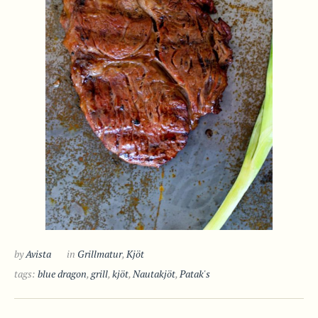
by
Avista
in
Grillmatur
,
Kjöt
tags:
blue dragon
,
grill
,
kjöt
,
Nautakjöt
,
Patak's