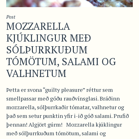
Post
MOZZARELLA
KJÚKLINGUR MEÐ
SÓLÞURRKUÐUM
TÓMÖTUM, SALAMI OG
VALHNETUM
Þetta er svona “guilty pleasure” réttur sem
smellpassar með góðu rauðvínsglasi. Bráðinn
mozzarella, sólþurrkaðir tómatar, valhnetur og
það sem setur punktin yfir i-ið góð salami. Prufið
þennan! Algjört gúrm! Mozzarella kjúklingur
með sólþurrkuðum tómötum, salami og