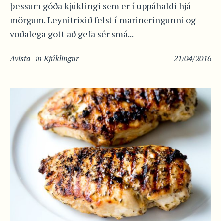
þessum góða kjúklingi sem er í uppáhaldi hjá
mörgum. Leynitrixið felst í marineringunni og
voðalega gott að gefa sér smá...
Avista
in
Kjúklingur
21/04/2016