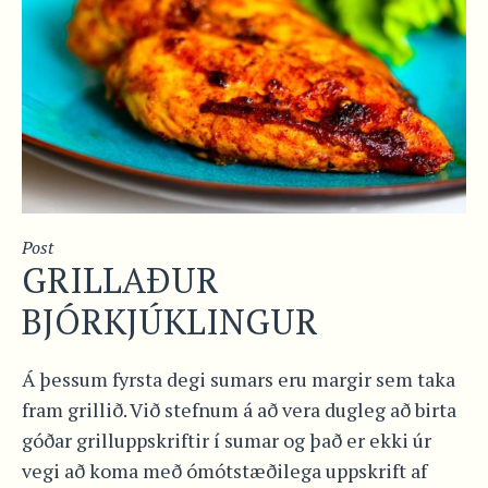
Post
GRILLAÐUR
BJÓRKJÚKLINGUR
Á þessum fyrsta degi sumars eru margir sem taka
fram grillið. Við stefnum á að vera dugleg að birta
góðar grilluppskriftir í sumar og það er ekki úr
vegi að koma með ómótstæðilega uppskrift af