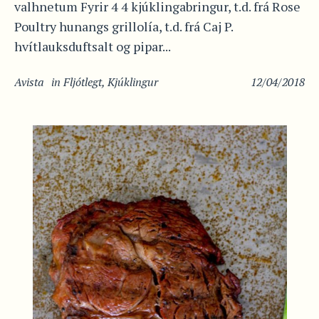
valhnetum Fyrir 4 4 kjúklingabringur, t.d. frá Rose
Poultry hunangs grillolía, t.d. frá Caj P.
hvítlauksduftsalt og pipar...
Avista
in
Fljótlegt
,
Kjúklingur
12/04/2018