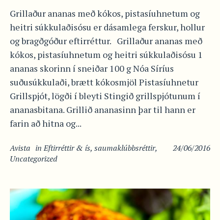
Grillaður ananas með kókos, pistasíuhnetum og
heitri súkkulaðisósu er dásamlega ferskur, hollur
og bragðgóður eftirréttur. Grillaður ananas með
kókos, pistasíuhnetum og heitri súkkulaðisósu 1
ananas skorinn í sneiðar 100 g Nóa Síríus
suðusúkkulaði, brætt kókosmjöl Pistasíuhnetur
Grillspjót, lögði í bleyti Stingið grillspjótunum í
ananasbitana. Grillið ananasinn þar til hann er
farin að hitna og...
Avista
in
Eftirréttir & ís
,
saumaklúbbsréttir
,
24/06/2016
Uncategorized