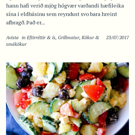
hann hafi verið mjög hógvær varðandi hæfileika
sína í eldhúsinu sem reyndust svo bara hreint
afbragð. Það er...
Avista
in
Eftirréttir & ís
,
Grillmatur
,
Kökur &
23/07/2017
smákökur