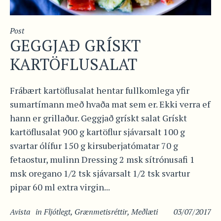
Post
GEGGJAÐ GRÍSKT
KARTÖFLUSALAT
Frábært kartöflusalat hentar fullkomlega yfir
sumartímann með hvaða mat sem er. Ekki verra ef
hann er grillaður. Geggjað grískt salat Grískt
kartöflusalat 900 g kartöflur sjávarsalt 100 g
svartar ólífur 150 g kirsuberjatómatar 70 g
fetaostur, mulinn Dressing 2 msk sítrónusafi 1
msk oregano 1/2 tsk sjávarsalt 1/2 tsk svartur
pipar 60 ml extra virgin...
Avista
in
Fljótlegt
,
Grænmetisréttir
,
Meðlæti
03/07/2017