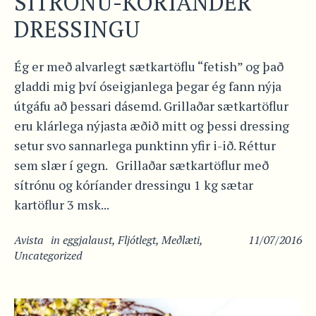
SÍTRÓNU-KÓRÍANDER
DRESSINGU
Ég er með alvarlegt sætkartöflu “fetish” og það
gladdi mig því óseigjanlega þegar ég fann nýja
útgáfu að þessari dásemd. Grillaðar sætkartöflur
eru klárlega nýjasta æðið mitt og þessi dressing
setur svo sannarlega punktinn yfir i-ið. Réttur
sem slær í gegn. Grillaðar sætkartöflur með
sítrónu og kóríander dressingu 1 kg sætar
kartöflur 3 msk...
Avista
in
eggjalaust
,
Fljótlegt
,
Meðlæti
,
11/07/2016
Uncategorized