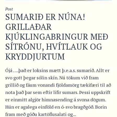
Post
SUMARIÐ ER NÚNA!
GRILLAÐAR
KJÚKLINGABRINGUR MEÐ
SÍTRÓNU, HVÍTLAUK OG
KRYDDJURTUM
Ójá ….það er loksins mætt þ.e.a.s. sumarið. Allt er
svo gott þegar sólin skín. Nú tökum við fram
grillið og fáum vonandi fjöldamörg tækifæri til að
nota það þar sem eftir lifir sumars. Þessi uppskrift
er einmitt algjör himnasending á svona dögum.
Hún er agalega einföld en ó-svo bragðgóð. Borin
fram með góðu kartöflusalati og...