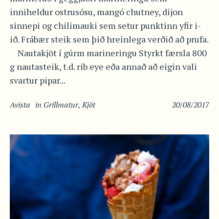
inniheldur ostrusósu, mangó chutney, dijon
sinnepi og chilimauki sem setur punktinn yfir i-
ið. Frábær steik sem þið hreinlega verðið að prufa.
Nautakjöt í gúrm marineringu Styrkt færsla 800
g nautasteik, t.d. rib eye eða annað að eigin vali
svartur pipar...
Avista
in
Grillmatur
,
Kjöt
20/08/2017