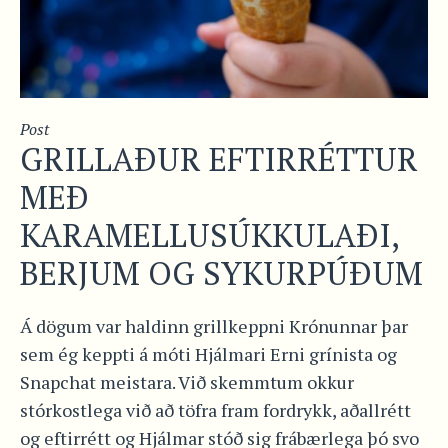
Post
GRILLAÐUR EFTIRRÉTTUR
MEÐ
KARAMELLUSÚKKULAÐI,
BERJUM OG SYKURPÚÐUM
Á dögum var haldinn grillkeppni Krónunnar þar
sem ég keppti á móti Hjálmari Erni grínista og
Snapchat meistara. Við skemmtum okkur
stórkostlega við að töfra fram fordrykk, aðallrétt
og eftirrétt og Hjálmar stóð sig frábærlega þó svo