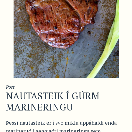
Post
NAUTASTEIK Í GÚRM
MARINERINGU
Þessi nautasteik er í svo miklu uppáhaldi enda
marineruð í geggjaðri marineringu sem