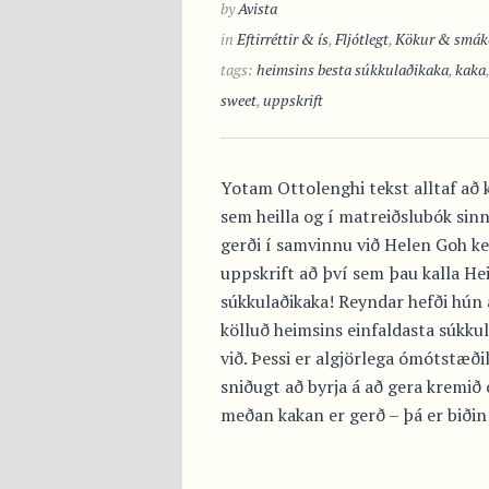
by
Avista
in
Eftirréttir & ís
,
Fljótlegt
,
Kökur & smák
tags:
heimsins besta súkkulaðikaka
,
kaka
sweet
,
uppskrift
Yotam Ottolenghi tekst alltaf að
sem heilla og í matreiðslubók si
gerði í samvinnu við Helen Goh 
uppskrift að því sem þau kalla He
súkkulaðikaka! Reyndar hefði hún a
kölluð heimsins einfaldasta súkkul
við. Þessi er algjörlega ómótstæði
sniðugt að byrja á að gera kremið 
meðan kakan er gerð – þá er biðin s