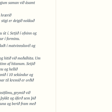
eggjum saman við ásamt
g hrærið
stigi er deigið nokkuð
 út í. Setjið í ofninn og
ur í forminu.
laði í matvinnsluvél og
og hitið við meðalhita. Um
tinn af hitanum. Setjið
u og hellið
nið í 10 sekúndur og
ar til kremið er orðið
astfilmu, geymið við
á þykkt og áferð sem þið
kökuna og berið fram með