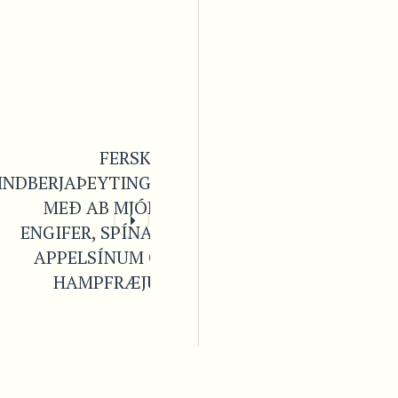
FERSKUR
INDBERJAÞEYTINGUR
MEÐ AB MJÓLK,
ENGIFER, SPÍNATI,
APPELSÍNUM OG
HAMPFRÆJUM