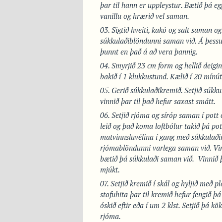
þar til hann er uppleystur. Bætið þá 
vanillu og hrærið vel saman.
Sigtið hveiti, kakó og salt saman o
súkkulaðiblöndunni saman við. Á þessu 
þunnt en það á að vera þannig.
Smyrjið 23 cm form og hellið deiginu
bakið í 1 klukkustund. Kælið í 20 mínút
Gerið súkkulaðikremið. Setjið súkku
vinnið þar til það hefur saxast smátt.
Setjið rjóma og síróp saman í pott 
leið og það koma loftbólur takið þá pot
matvinnsluvélina í gang með súkkulaðin
rjómablöndunni varlega saman við. Vin
bætið þá súkkulaði saman við. Vinnið þ
mjúkt.
Setjið kremið í skál og hyljið með pl
stofuhita þar til kremið hefur fengið þ
óskið eftir eða í um 2 klst. Setjið þá 
rjóma.