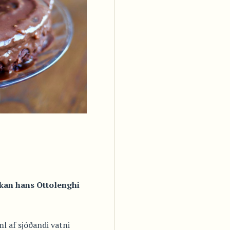
kan hans Ottolenghi
ml af sjóðandi vatni