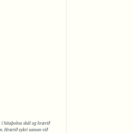
i í hitaþolna skál og hrærið
an. Hrærið sykri saman við