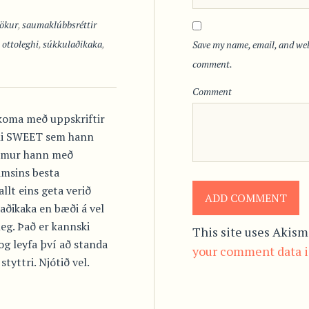
ökur
,
saumaklúbbsréttir
,
ottoleghi
,
súkkulaðikaka
,
Save my name, email, and webs
comment.
Comment
 koma með uppskriftir
nni SWEET sem hann
kemur hann með
imsins besta
llt eins geta verið
aðikaka en bæði á vel
leg. Það er kannski
This site uses Akism
og leyfa því að standa
your comment data i
tyttri. Njótið vel.