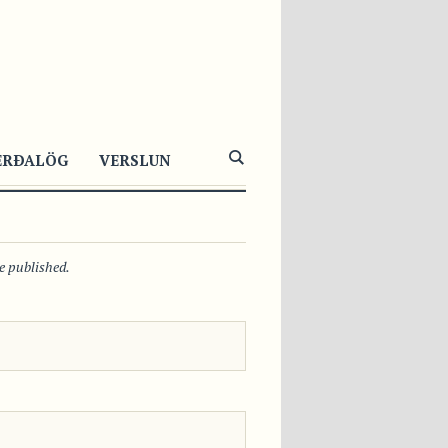
4870
4
0
ERÐALÖG
VERSLUN
be published.