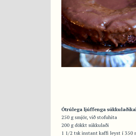
Ótrúlega ljúffenga súkkulaðika
250 g smjör, við stofuhita
200 g dökkt súkkulaði
1 1/2 tsk instant kaffi leyst í 350 