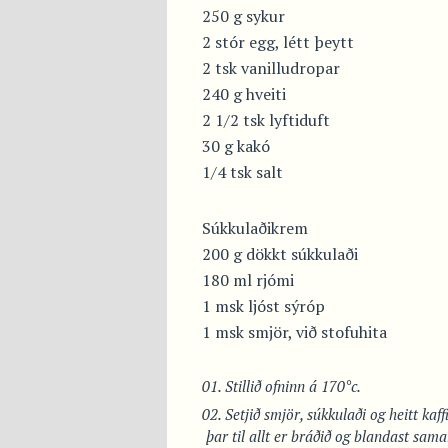
250 g sykur
2 stór egg, létt þeytt
2 tsk vanilludropar
240 g hveiti
2 1/2 tsk lyftiduft
30 g kakó
1/4 tsk salt
Súkkulaðikrem
200 g dökkt súkkulaði
180 ml rjómi
1 msk ljóst sýróp
1 msk smjör, við stofuhita
Stillið ofninn á 170°c.
Setjið smjör, súkkulaði og heitt kaff
þar til allt er bráðið og blandast sam