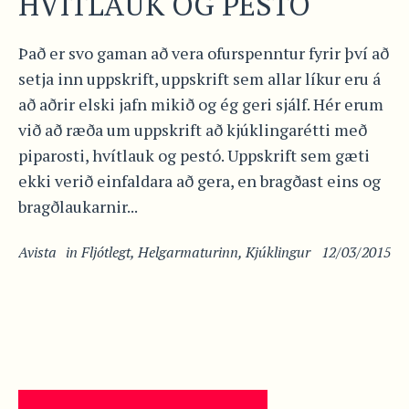
HVÍTLAUK OG PESTÓ
Það er svo gaman að vera ofurspenntur fyrir því að
setja inn uppskrift, uppskrift sem allar líkur eru á
að aðrir elski jafn mikið og ég geri sjálf. Hér erum
við að ræða um uppskrift að kjúklingarétti með
piparosti, hvítlauk og pestó. Uppskrift sem gæti
ekki verið einfaldara að gera, en bragðast eins og
bragðlaukarnir...
Avista
in
Fljótlegt
,
Helgarmaturinn
,
Kjúklingur
12/03/2015