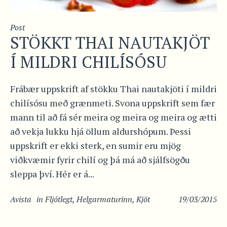
Post
STÖKKT THAI NAUTAKJÖT
Í MILDRI CHILÍSÓSU
Frábær uppskrift af stökku Thai nautakjöti í mildri
chilísósu með grænmeti. Svona uppskrift sem fær
mann til að fá sér meira og meira og meira og ætti
að vekja lukku hjá öllum aldurshópum. Þessi
uppskrift er ekki sterk, en sumir eru mjög
viðkvæmir fyrir chilí og þá má að sjálfsögðu
sleppa því. Hér er á...
Avista
in
Fljótlegt
,
Helgarmaturinn
,
Kjöt
19/03/2015