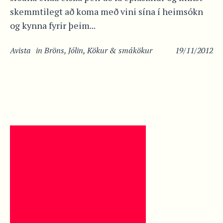
skemmtilegt að koma með vini sína í heimsókn
og kynna fyrir þeim...
Avista
in
Bröns
,
Jólin
,
Kökur & smákökur
19/11/2012