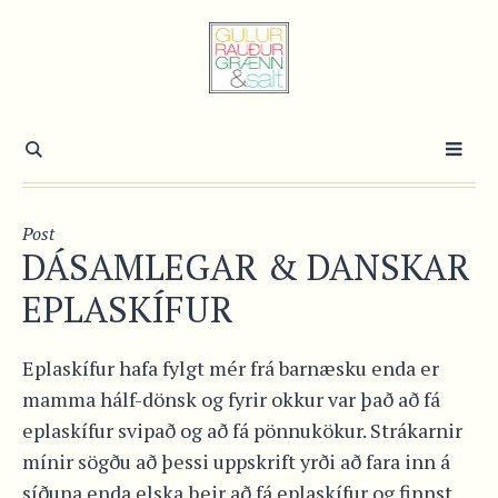
Post
DÁSAMLEGAR & DANSKAR
EPLASKÍFUR
Eplaskífur hafa fylgt mér frá barnæsku enda er
mamma hálf-dönsk og fyrir okkur var það að fá
eplaskífur svipað og að fá pönnukökur. Strákarnir
mínir sögðu að þessi uppskrift yrði að fara inn á
síðuna enda elska þeir að fá eplaskífur og finnst