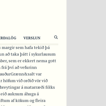
KURLAUS
LAKAKA MEÐ
KANHNETUKURLI
ERÐALÖG
VERSLUN
u margir sem hafa tekið þá
un að taka þátt í sykurlausum
ber, sem er ekkert nema gott
 frá því að vefurinn
auðurGrænn&salt var
r höfum við orðið vör við
breytingar á matarræði fólks
leið auknum áhuga á
iftum af kökum og fleira