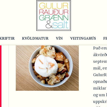
Post
SY
EP
PE
KRIFTIR
KVÖLDMATUR
VÍN
VEITINGAHÚS
F
Það er
ákvörð
septem
mál, en
GulurR
opnaðu
miklar 
og um 
uppskr