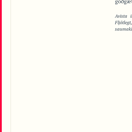
góðgæt
Avista
Fljótlegt
saumakl