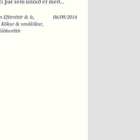
i þar sem unnið er með...
in
Eftirréttir & ís
,
06/09/2014
,
Kökur & smákökur
,
úbbsréttir