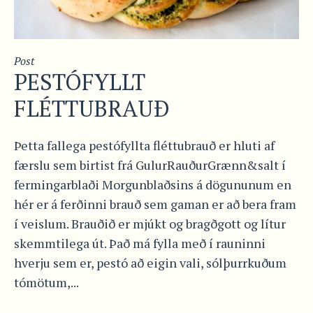
Post
PESTÓFYLLT
FLÉTTUBRAUÐ
Þetta fallega pestófyllta fléttubrauð er hluti af
færslu sem birtist frá GulurRauðurGrænn&salt í
fermingarblaði Morgunblaðsins á dögununum en
hér er á ferðinni brauð sem gaman er að bera fram
í veislum. Brauðið er mjúkt og bragðgott og lítur
skemmtilega út. Það má fylla með í rauninni
hverju sem er, pestó að eigin vali, sólþurrkuðum
tómötum,...