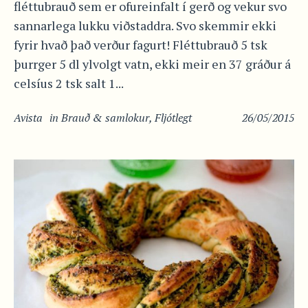
fléttubrauð sem er ofureinfalt í gerð og vekur svo
sannarlega lukku viðstaddra. Svo skemmir ekki
fyrir hvað það verður fagurt! Fléttubrauð 5 tsk
þurrger 5 dl ylvolgt vatn, ekki meir en 37 gráður á
celsíus 2 tsk salt 1...
Avista
in
Brauð & samlokur
,
Fljótlegt
26/05/2015