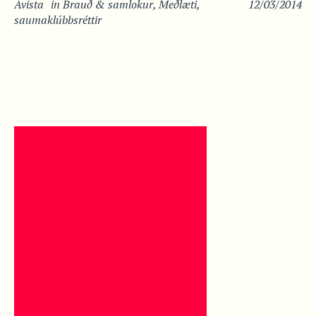
Avista
in
Brauð & samlokur
,
Meðlæti
,
12/03/2014
saumaklúbbsréttir