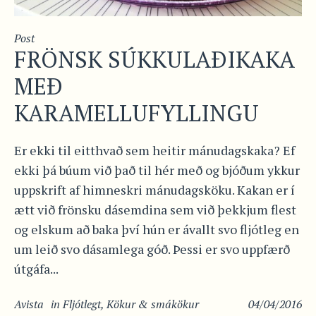
Post
FRÖNSK SÚKKULAÐIKAKA
MEÐ
KARAMELLUFYLLINGU
Er ekki til eitthvað sem heitir mánudagskaka? Ef
ekki þá búum við það til hér með og bjóðum ykkur
uppskrift af himneskri mánudagsköku. Kakan er í
ætt við frönsku dásemdina sem við þekkjum flest
og elskum að baka því hún er ávallt svo fljótleg en
um leið svo dásamlega góð. Þessi er svo uppfærð
útgáfa...
Avista
in
Fljótlegt
,
Kökur & smákökur
04/04/2016