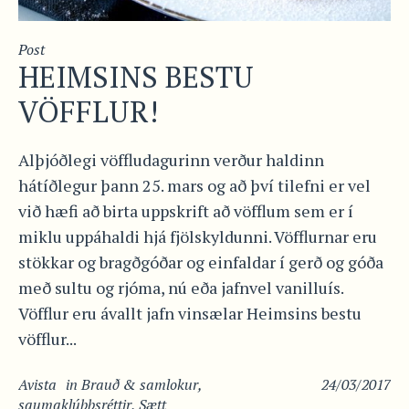
Post
HEIMSINS BESTU
VÖFFLUR!
Alþjóðlegi vöffludagurinn verður haldinn
hátíðlegur þann 25. mars og að því tilefni er vel
við hæfi að birta uppskrift að vöfflum sem er í
miklu uppáhaldi hjá fjölskyldunni. Vöfflurnar eru
stökkar og bragðgóðar og einfaldar í gerð og góða
með sultu og rjóma, nú eða jafnvel vanilluís.
Vöfflur eru ávallt jafn vinsælar Heimsins bestu
vöfflur...
Avista
in
Brauð & samlokur
,
24/03/2017
saumaklúbbsréttir
,
Sætt