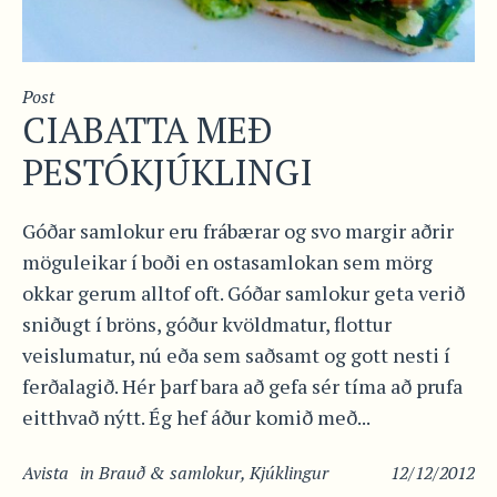
Post
CIABATTA MEÐ
PESTÓKJÚKLINGI
Góðar samlokur eru frábærar og svo margir aðrir
möguleikar í boði en ostasamlokan sem mörg
okkar gerum alltof oft. Góðar samlokur geta verið
sniðugt í bröns, góður kvöldmatur, flottur
veislumatur, nú eða sem saðsamt og gott nesti í
ferðalagið. Hér þarf bara að gefa sér tíma að prufa
eitthvað nýtt. Ég hef áður komið með...
Avista
in
Brauð & samlokur
,
Kjúklingur
12/12/2012