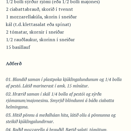
1/2 bolli sýrður rjómi (eða 1/2 bolli majones)
2 ciabattabrauð, skorið í tvennt
1 mozzarellakúla, skorin í sneiðar
kál (t.d. klettasalat eða spínat)
2 tómatar, skornir í sneiðar
1/2 rauðlaukur, skorinn í sneiðar
15 basillauf
Aðferð
Blandið saman í plastpoka kjúklingalundunum og 1/4 bolla
af pestó. Látið marinerast í amk. 15 mínútur.
Hrærið saman í skál 1/4 bolla af pestói og sýrða
rjómanum/majonesinu. Smyrjið blöndunni á báða ciabatta
helmingana.
Hitið pönnu á meðalháan hita, látið olíu á pönnunna og
steikið kjúklingalundirnar.
Raðið mozzarella á brauðið. Bætið salati, tómötum,