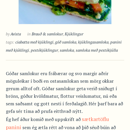
by
Avista
in
Brauð & samlokur
,
Kjúklingur
tags:
ciabatta með kjúklingi
,
góð samloka
,
kjúklingasamloka
,
panini
með kjúklingi
,
pestókjúklingur
,
samloka
,
samloka með pestókjúlla
Góðar samlokur eru frábærar og svo margir aðrir
möguleikar í boði en ostasamlokan sem mörg okkar
gerum alltof oft. Góðar samlokur geta verið sniðugt í
bröns, góður kvöldmatur, flottur veislumatur, nú eða
sem saðsamt og gott nesti í ferðalagið. Hér þarf bara að
gefa sér tíma að prufa eitthvað nýtt.
sætkartöflu
Ég hef áður komið með uppskrift að
panini
sem ég ætla rétt að vona að þið séuð búin að