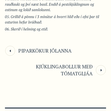
rauðlauki og því næst basil. Endið á pestókjúklingnum og
ostinum og lokið samlokunni.
Grillið á pönnu í 3 mínútur á hvorri hlið eða í ofni þar til
osturinn hefur bráðnað.
Skerið í helming og etið.
PIPARKÖKUR JÓLANNA
KJÚKLINGABOLLUR MEÐ
TÓMATGLJÁA