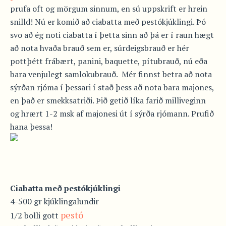
prufa oft og mörgum sinnum, en sú uppskrift er hrein
snilld! Nú er komið að ciabatta með pestókjúklingi. Þó
svo að ég noti ciabatta í þetta sinn að þá er í raun hægt
að nota hvaða brauð sem er, súrdeigsbrauð er hér
pottþétt frábært, panini, baquette, pítubrauð, nú eða
bara venjulegt samlokubrauð. Mér finnst betra að nota
sýrðan rjóma í þessari í stað þess að nota bara majones,
en það er smekksatriði. Þið getið líka farið milliveginn
og hrært 1-2 msk af majonesi út í sýrða rjómann. Prufið
hana þessa!
Ciabatta með pestókjúklingi
4-500 gr kjúklingalundir
pestó
1/2 bolli gott