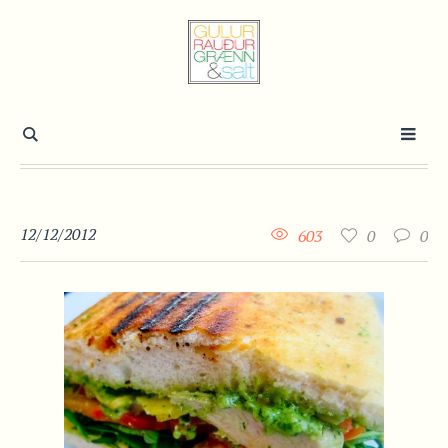
12/12/2012
603
0
0