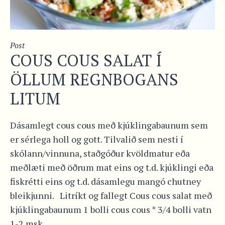
Post
COUS COUS SALAT Í
ÖLLUM REGNBOGANS
LITUM
Dásamlegt cous cous með kjúklingabaunum sem
er sérlega holl og gott. Tilvalið sem nesti í
skólann/vinnuna, staðgóður kvöldmatur eða
meðlæti með öðrum mat eins og t.d. kjúklingi eða
fiskrétti eins og t.d. dásamlegu mangó chutney
bleikjunni. Litríkt og fallegt Cous cous salat með
kjúklingabaunum 1 bolli cous cous * 3/4 bolli vatn
1-2 msk...