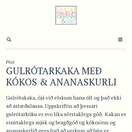
Post
GULRÓTARKAKA MEÐ
KÓKOS & ANANASKURLI
Gulrótakaka, ójá við elskum hana öll og það ekki
að ástæðulausu. Uppskriftin að þessari
gulrótarköku er svo líka sérstaklega góð. Kakan er
einstaklega mjúk og bragðgóð og kókosinn og
ananaskurlið gera það að verkum að hún er