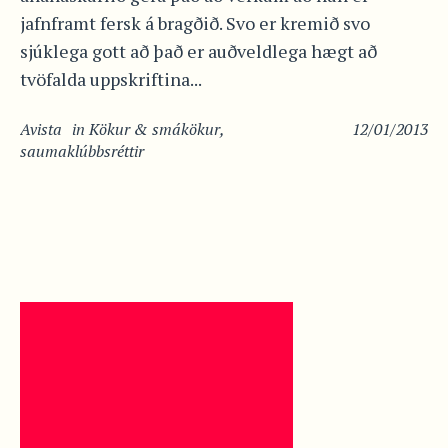
jafnframt fersk á bragðið. Svo er kremið svo
sjúklega gott að það er auðveldlega hægt að
tvöfalda uppskriftina...
Avista
in
Kökur & smákökur
,
12/01/2013
saumaklúbbsréttir