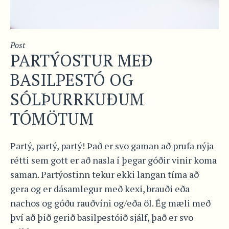
Post
PARTÝOSTUR MEÐ
BASILPESTÓ OG
SÓLÞURRKUÐUM
TÓMÖTUM
Partý, partý, partý! Það er svo gaman að prufa nýja
rétti sem gott er að nasla í þegar góðir vinir koma
saman. Partýostinn tekur ekki langan tíma að
gera og er dásamlegur með kexi, brauði eða
nachos og góðu rauðvíni og/eða öl. Ég mæli með
því að þið gerið basilpestóið sjálf, það er svo