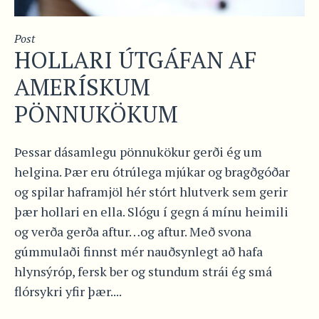
Post
HOLLARI ÚTGÁFAN AF
AMERÍSKUM
PÖNNUKÖKUM
Þessar dásamlegu pönnukökur gerði ég um
helgina. Þær eru ótrúlega mjúkar og bragðgóðar
og spilar haframjöl hér stórt hlutverk sem gerir
þær hollari en ella. Slógu í gegn á mínu heimili
og verða gerða aftur…og aftur. Með svona
gúmmulaði finnst mér nauðsynlegt að hafa
hlynsýróp, fersk ber og stundum strái ég smá
flórsykri yfir þær....