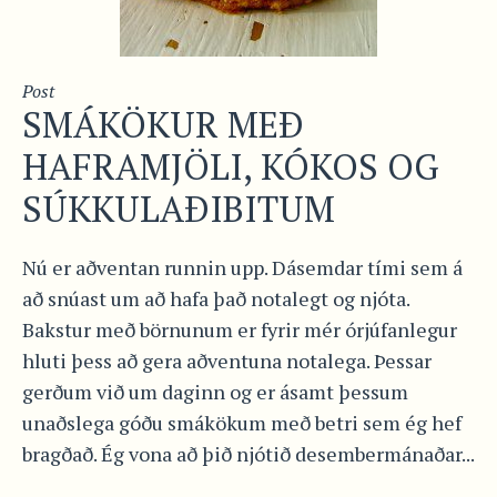
Post
SMÁKÖKUR MEÐ
HAFRAMJÖLI, KÓKOS OG
SÚKKULAÐIBITUM
Nú er aðventan runnin upp. Dásemdar tími sem á
að snúast um að hafa það notalegt og njóta.
Bakstur með börnunum er fyrir mér órjúfanlegur
hluti þess að gera aðventuna notalega. Þessar
gerðum við um daginn og er ásamt þessum
unaðslega góðu smákökum með betri sem ég hef
bragðað. Ég vona að þið njótið desembermánaðar...