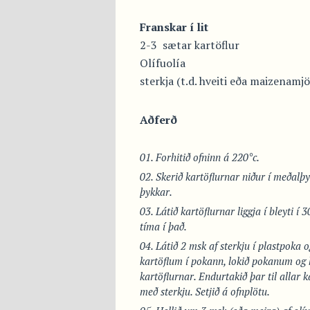
Franskar í lit
2-3 sætar kartöflur
Olífuolía
sterkja (t.d. hveiti eða maizenamjö
Aðferð
Forhitið ofninn á 220°c.
Skerið kartöflurnar niður í meðalþy
þykkar.
Látið kartöflurnar liggja í bleyti í 
tíma í það.
Látið 2 msk af sterkju í plastpoka og
kartöflum í pokann, lokið pokanum og 
kartöflurnar. Endurtakið þar til allar 
með sterkju. Setjið á ofnplötu.