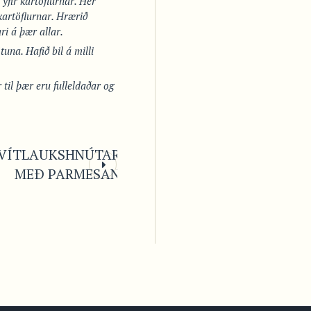
 yfir kartöflurnar. Hér
 kartöflurnar. Hrærið
ri á þær allar.
tuna. Hafið bil á milli
 til þær eru fulleldaðar og
VÍTLAUKSHNÚTAR
MEÐ PARMESAN