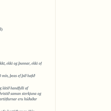
l)
kkt, ekki og þunnar, ekki of
30 mín, þeas ef þið hafið
 látið handfylli af
hristið saman sterkjuna og
kartöflurnar eru húðaðar