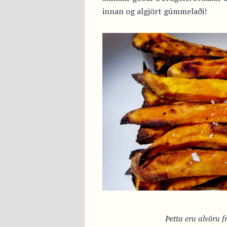
innan og algjört gúmmelaði!
Þetta eru alvöru f