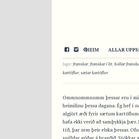
26/01/2013
HEIM
ALLAR UPPS
by
Avista
in
Meðlæti
tags:
franskar
,
franskar í lit
,
hollar fransk
kartöflur
,
sætar kartöflur
Ommnommnomm þessar eru í mikl
heimilinu þessa dagana. Ég hef í 
algjört æði fyrir sætum kartöflum
hafa ekki verið að samþykkja þær. 
tíð, þar sem þeir elska þessar. Of
snilldar góðar á bragðið. Stökkar