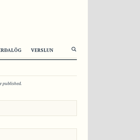
621
0
0
ERÐALÖG
VERSLUN
be published.