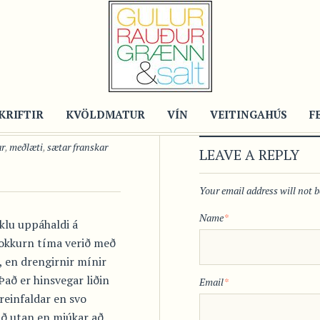
KRIFTIR
KVÖLDMATUR
VÍN
VEITINGAHÚS
F
ar
,
meðlæti
,
sætar franskar
LEAVE A REPLY
Your email address will not 
Name
*
u uppáhaldi á
nokkurn tíma verið með
, en drengirnir mínir
Það er hinsvegar liðin
Email
*
ureinfaldar en svo
 að utan en mjúkar að