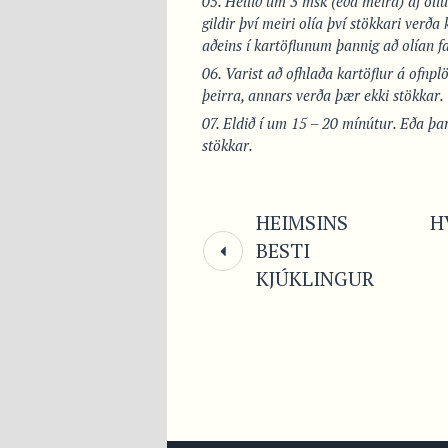
Hellið um 3 msk (eða meira) af olíu
gildir því meiri olía því stökkari verða
aðeins í kartöflunum þannig að olían fa
Varist að ofhlaða kartöflur á ofnplö
þeirra, annars verða þær ekki stökkar.
Eldið í um 15 – 20 mínútur. Eða þar
stökkar.
HEIMSINS
H
BESTI
KJÚKLINGUR