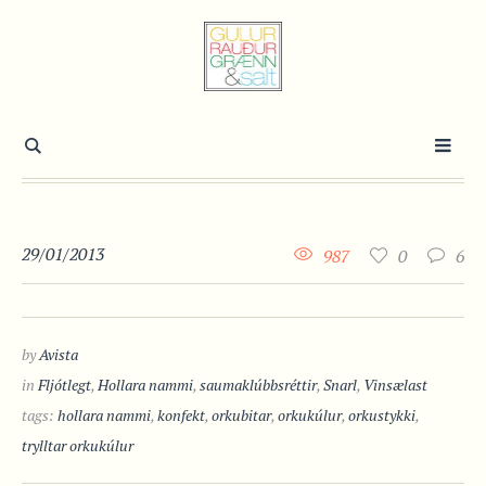
29/01/2013
987
0
6
by
Avista
in
Fljótlegt
,
Hollara nammi
,
saumaklúbbsréttir
,
Snarl
,
Vinsælast
tags:
hollara nammi
,
konfekt
,
orkubitar
,
orkukúlur
,
orkustykki
,
trylltar orkukúlur