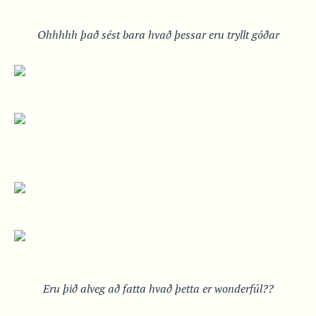
Ohhhhh það sést bara hvað þessar eru tryllt góðar
Eru þið alveg að fatta hvað þetta er wonderfúl??