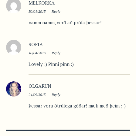
MELKORKA
30/01/2013
Reply
namm namm, verð að prófa þessar!
SOFIA
10/04/2013
Reply
Lovely :) Pinni pinn :)
OLGARUN
24/09/2013
Reply
Þessar voru ótrúlega góðar! mæli með þeim ;-)