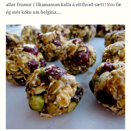
allar frumur í líkamanum kalla á eitthvað sætt! Svo fæ
ég mér köku um helgina….