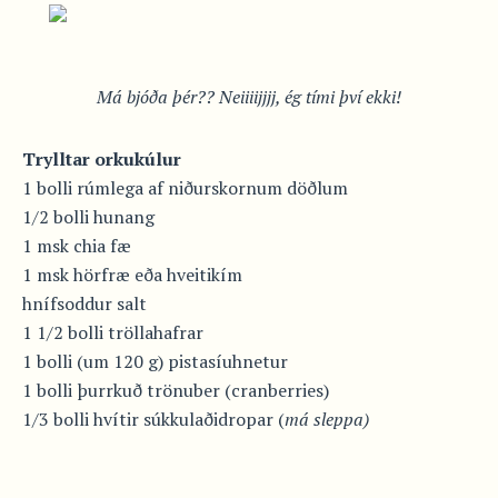
Má bjóða þér?? Neiiiijjjj, ég tími því ekki!
Trylltar orkukúlur
1 bolli rúmlega af niðurskornum döðlum
1/2 bolli hunang
1 msk chia fæ
1 msk hörfræ eða hveitikím
hnífsoddur salt
1 1/2 bolli tröllahafrar
1 bolli (um 120 g) pistasíuhnetur
1 bolli þurrkuð trönuber (cranberries)
1/3 bolli hvítir súkkulaðidropar (
má sleppa)