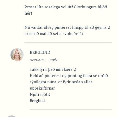
Þessar líta rosalega vel út! Glorhungurs hljóð
hér!
Nú vantar alveg pinterest hnapp til að geyma ;)
er mikið mál að setja svoleiðis á?
BERGLIND
30/01/2013
Reply
Takk fyrir það mín kæra ;)
Held að pinterest og print og fleira sé orðið
sýnilegra núna. er fyrir neðan allar
uppskriftirnar.
Njótí njótí!
Berglind