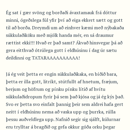
Ég sat í gær svöng og borðaði ávaxtamauk frá dóttur
minni, ógeðslega fúl yfir því að eiga ekkert sætt og gott
til að borða. Dreymdi um að einhver kæmi með nýbakaða
súkkulaðiköku með mjólk handa mér, en sá draumur
rættist ekki!!! Hvað er það samt? Ákvað hinsvegar þá að
gera eitthvað ótrúlega gott í eldhúsinu í dag úr sætu
deildinni og TATARAAAAAAAAAA!
Já ég veit þetta er engin súkkulaðikaka, en bíðið bara,
þetta er illa gott, litríkt, stútfullt af hnetum, fræjum,
berjum og höfrum og pínku pínku lítið af hvítu
súkkulaðidropum fyrir þá sem það kjósa og já ég kýs það.
Svo er þetta svo einfalt þannig þeir sem aldrei hafa gert
neitt í eldhúsinu nema að vaska upp og þurrka, rúlla
þessu auðveldlega upp. Nafnið segir sig sjálft, kúlurnar
eru trylltar á bragðið og gefa okkur góða orku þegar