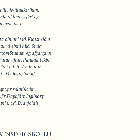
lli, hvítlauksrifum,
safa af lime, sykri og
tsneiðina í
a olíunni við. Kjötsneiðin
tur á einni hlið. Snúa
erjatómötunum og afganginn
ínútur aftur. Pannan tekin
víla í u.þ.b. 2 mínútur.
t við afganginn af
t yfir salatblöðin.
fir.
Dagbjört Ingibjörg
ni í, t.d. Beaujolais
ATNSDEIGSBOLLUR