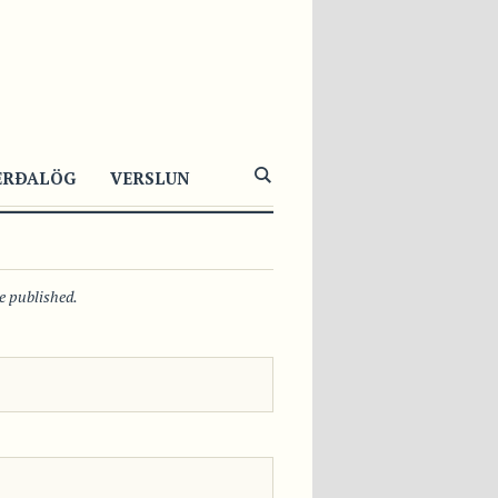
2084
1
0
ERÐALÖG
VERSLUN
be published.