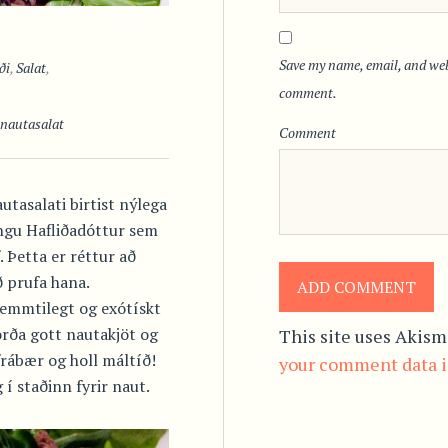
Save my name, email, and webs
ði
,
Salat
,
comment.
 nautasalat
Comment
utasalati birtist nýlega
Ingu Hafliðadóttur sem
 Þetta er réttur að
ð prufa hana.
kemmtilegt og exótískt
orða gott nautakjöt og
This site uses Akism
frábær og holl máltíð!
your comment data i
 í staðinn fyrir naut.