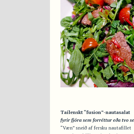
Taílenskt “fusion”-nautasalat
fyrir fjóra sem forréttur eða tvo s
“Væn” sneið af fersku nautafillet