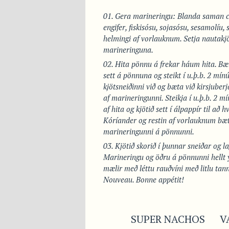
Gera marineringu: Blanda saman chi
engifer, fiskisósu, sojasósu, sesamolíu, 
helmingi af vorlauknum. Setja nautakjö
marineringuna.
Hita pönnu á frekar háum hita. Bæt
sett á pönnuna og steikt í u.þ.b. 2 mínú
kjötsneiðinni við og bæta við kirsjub
af marineringunni. Steikja í u.þ.b. 2 m
af hita og kjötið sett í álpappír til að h
Kóríander og restin af vorlauknum bæt
marineringunni á pönnunni.
Kjötið skorið í þunnar sneiðar og lag
Marineringu og öðru á pönnunni hellt y
mælir með léttu rauðvíni með litlu tanní
Nouveau. Bonne appétit!
SUPER NACHOS
V