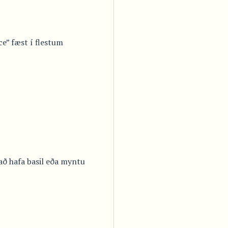
uce” fæst í flestum
að hafa basil eða myntu