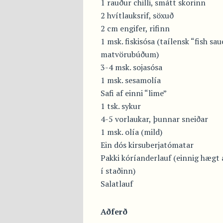
1 rauður chilli, smátt skorinn
2 hvítlauksrif, söxuð
2 cm engifer, rifinn
1 msk. fiskisósa (taílensk “fish sa
matvörubúðum)
3-4 msk. sojasósa
1 msk. sesamolía
Safi af einni “lime”
1 tsk. sykur
4-5 vorlaukar, þunnar sneiðar
1 msk. olía (mild)
Ein dós kirsuberjatómatar
Pakki kóríanderlauf (einnig hægt 
í staðinn)
Salatlauf
Aðferð