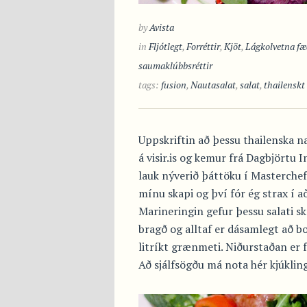
by
Avista
in
Fljótlegt
,
Forréttir
,
Kjöt
,
Lágkolvetna fæ
saumaklúbbsréttir
tags:
fusion
,
Nautasalat
,
salat
,
thailenskt
Uppskriftin að þessu thailenska na
á visir.is og kemur frá Dagbjörtu 
lauk nýverið þáttöku í Masterchef.
mínu skapi og því fór ég strax í a
Marineringin gefur þessu salati s
bragð og alltaf er dásamlegt að b
litríkt grænmeti. Niðurstaðan er 
Að sjálfsögðu má nota hér kjúkling