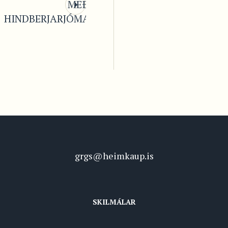
MEÐ
HINDBERJARJÓMA
grgs@heimkaup.is
SKILMÁLAR