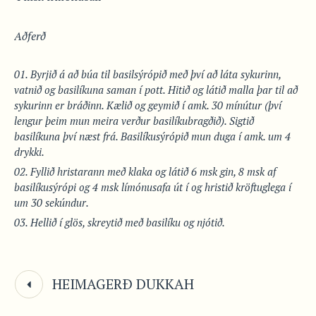
Aðferð
Byrjið á að búa til basilsýrópið með því að láta sykurinn,
vatnið og basilíkuna saman í pott. Hitið og látið malla þar til að
sykurinn er bráðinn. Kælið og geymið í amk. 30 mínútur (því
lengur þeim mun meira verður basilíkubragðið). Sigtið
basilíkuna því næst frá.
Basilíkusýrópið mun duga í amk. um 4
drykki.
Fyllið hristarann með klaka og látið 6 msk gin, 8 msk af
basilíkusýrópi og 4 msk límónusafa út í og hristið kröftuglega í
um 30 sekúndur.
Hellið í glös, skreytið með basilíku og njótið.
HEIMAGERÐ DUKKAH