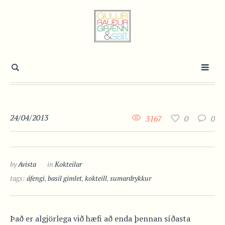
24/04/2013
3167
0
0
by
Avista
in
Kokteilar
tags:
áfengi
,
basil gimlet
,
kokteill
,
sumardrykkur
Það er algjörlega við hæfi að enda þennan síðasta