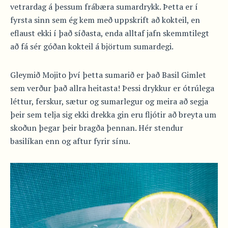
vetrardag á þessum frábæra sumardrykk. Þetta er í
fyrsta sinn sem ég kem með uppskrift að kokteil, en
eflaust ekki í það síðasta, enda alltaf jafn skemmtilegt
að fá sér góðan kokteil á björtum sumardegi.
Gleymið Mojito því þetta sumarið er það Basil Gimlet
sem verður það allra heitasta! Þessi drykkur er ótrúlega
léttur, ferskur, sætur og sumarlegur og meira að segja
þeir sem telja sig ekki drekka gin eru fljótir að breyta um
skoðun þegar þeir bragða þennan. Hér stendur
basilíkan enn og aftur fyrir sínu.