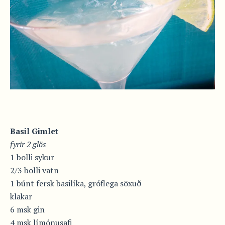
Basil Gimlet
fyrir 2 glös
1 bolli sykur
2/3 bolli vatn
1 búnt fersk basilíka, gróflega söxuð
klakar
6 msk gin
4 msk límónusafi