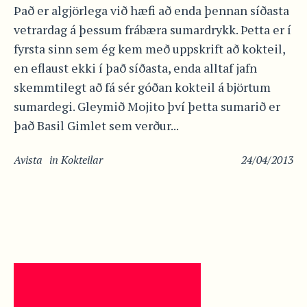
Það er algjörlega við hæfi að enda þennan síðasta
vetrardag á þessum frábæra sumardrykk. Þetta er í
fyrsta sinn sem ég kem með uppskrift að kokteil,
en eflaust ekki í það síðasta, enda alltaf jafn
skemmtilegt að fá sér góðan kokteil á björtum
sumardegi. Gleymið Mojito því þetta sumarið er
það Basil Gimlet sem verður...
Avista
in
Kokteilar
24/04/2013