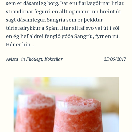
sem er dásamleg borg. Þar eru fjarlægðirnar litlar,
strandirnar fegurri en allt og maturinn hreint út
sagt dásamlegur. Sangría sem er þekktur
túristadrykkur á Spáni lítur alltaf svo vel út í sól
en ég hef aldrei fengið góða Sangríu, fyrr en nú.
Hér er hin...
Avista
in
Fljótlegt
,
Kokteilar
25/05/2017