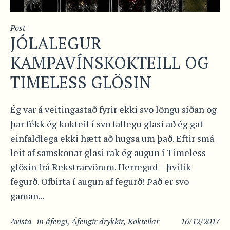
Post
JÓLALEGUR
KAMPAVÍNSKOKTEILL OG
TIMELESS GLÖSIN
Ég var á veitingastað fyrir ekki svo löngu síðan og
þar fékk ég kokteil í svo fallegu glasi að ég gat
einfaldlega ekki hætt að hugsa um það. Eftir smá
leit af samskonar glasi rak ég augun í Timeless
glösin frá Rekstrarvörum. Herregud – þvílík
fegurð. Ofbirta í augun af fegurð! Það er svo
gaman...
Avista
in
áfengi
,
Áfengir drykkir
,
Kokteilar
16/12/2017