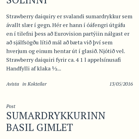
Strawberry daiquiry er svalandi sumardrykkur sem
ávallt slær í gegn. Hér er hann í óáfengri útgáfu
en í tilefni þess að Eurovision partýiin nálgast er
að sjálfsögðu lítið mál að bæta við því sem
hverjum og einum hentar út í glasið. Njótið vel.
Strawberry daiquiri fyrir ca. 4 1 l appelsínusafi
Handfylli af klaka ½...
Avista
in
Kokteilar
13/05/2016
Post
SUMARDRYKKURINN
BASIL GIMLET