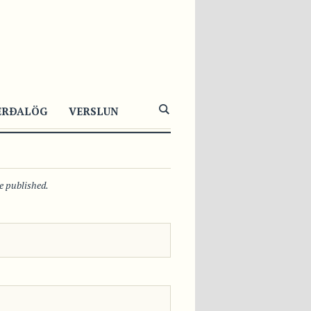
560
0
0
ERÐALÖG
VERSLUN
be published.