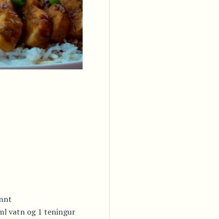
ennt
ml vatn og 1 teningur