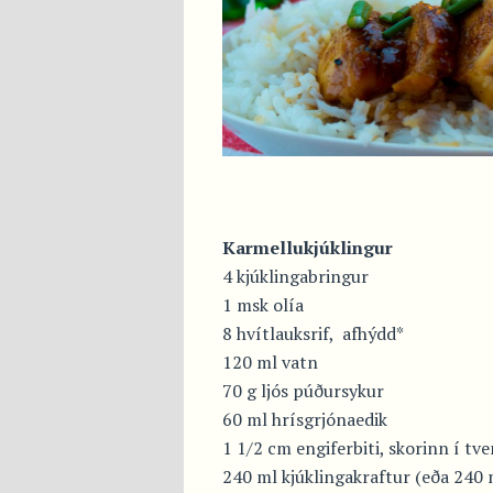
Karmellukjúklingur
4 kjúklingabringur
1 msk olía
8 hvítlauksrif, afhýdd*
120 ml vatn
70 g ljós púðursykur
60 ml hrísgrjónaedik
1 1/2 cm engiferbiti, skorinn í tv
240 ml kjúklingakraftur (eða 240 