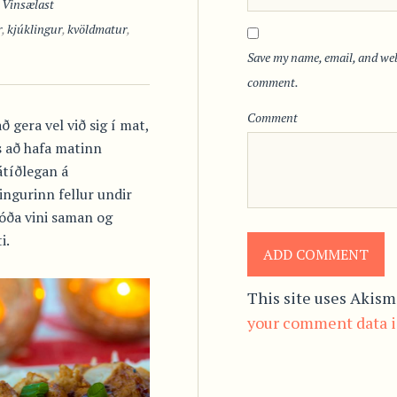
,
Vinsælast
r
,
kjúklingur
,
kvöldmatur
,
Save my name, email, and webs
comment.
Comment
 gera vel við sig í mat,
s að hafa matinn
átíðlegan á
ngurinn fellur undir
óða vini saman og
i.
This site uses Akism
your comment data i