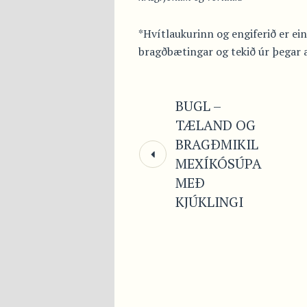
*Hvítlaukurinn og engiferið er ein
bragðbætingar og tekið úr þegar a
BUGL –
TÆLAND OG
BRAGÐMIKIL
MEXÍKÓSÚPA
MEÐ
KJÚKLINGI