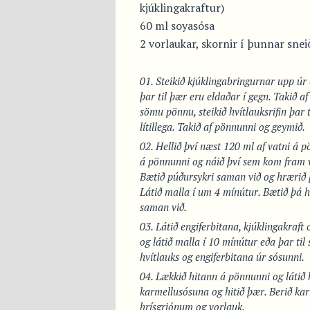
kjúklingakraftur)
60 ml soyasósa
2 vorlaukar, skornir í þunnar snei
Steikið kjúklingabringurnar upp úr
þar til þær eru eldaðar í gegn. Takið a
sömu pönnu, steikið hvítlauksrifin þar 
lítillega. Takið af pönnunni og geymið.
Hellið því næst 120 ml af vatni á 
á pönnunni og náið því sem kom fram vi
Bætið púðursykri saman við og hrærið þ
Látið malla í um 4 mínútur. Bætið þá h
saman við.
Látið engiferbitana, kjúklingakraf
og látið malla í 10 mínútur eða þar til
hvítlauks og engiferbitana úr sósunni.
Lækkið hitann á pönnunni og látið 
karmellusósuna og hitið þær. Berið ka
hrísgrjónum og vorlauk.