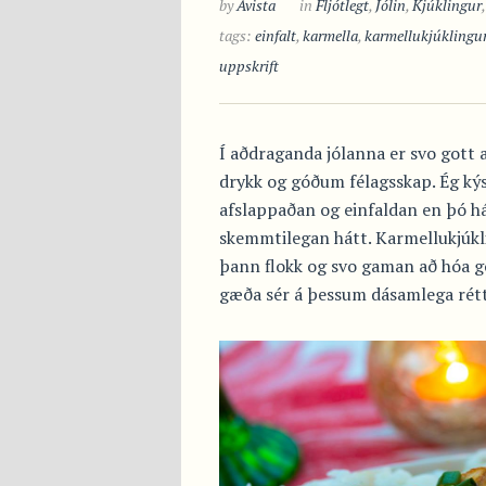
by
Avista
in
Fljótlegt
,
Jólin
,
Kjúklingur
tags:
einfalt
,
karmella
,
karmellukjúklingu
uppskrift
Í aðdraganda jólanna er svo gott að
drykk og góðum félagsskap. Ég ký
afslappaðan og einfaldan en þó h
skemmtilegan hátt. Karmellukjúkli
þann flokk og svo gaman að hóa g
gæða sér á þessum dásamlega rétt