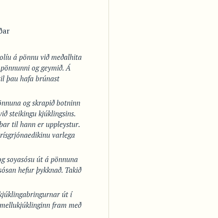
ðar
 olíu á pönnu við meðalhita
f pönnunni og geymið. Á
til þau hafa brúnast
pönnuna og skrapið botninn
ð steikingu kjúklingsins.
ar til hann er uppleystur.
rísgrjónaedikinu varlega
t og soyasósu út á pönnuna
 sósan hefur þykknað. Takið
kjúklingabringurnar út í
rmellukjúklinginn fram með