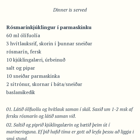
Dinner is served
Rósmarínkjúklingur í parmaskinku
60 ml ólífuolía
3 hvítlauksrif, skorin í þunnar sneiðar
rósmarín, fersk
10 kjúklingalæri, úrbeinuð
salt og pipar
10 sneiðar parmaskinka
2 sítrónur, skornar í báta/sneiðar
baslamikedik
Látið ólífuolíu og hvítlauk saman í skál. Saxið um 1-2 msk af
fersku rósmarín og látið saman við.
Saltið og piprið kjúklingalærin og bætið þeim út í
marineringuna. Ef þið hafið tíma er gott að leyfa þessu að liggja í
smá stund.