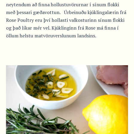
neytendum að finna hollustuvörurnar í sínum flokki
með þessari gæðavottun. Úrbeinuðu kjúklingalærin frá
Rose Poultry eru því hollasti valkosturinn sínum flokki
og það líkar mér vel. Kjúklinginn frá Rose má finna í
öllum helstu matvöruverslunum landsins.