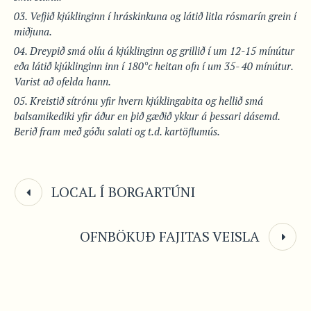
Vefjið kjúklinginn í hráskinkuna og látið litla rósmarín grein í
miðjuna.
Dreypið smá olíu á kjúklinginn og grillið í um 12-15 mínútur
eða látið kjúklinginn inn í 180°c heitan ofn í um 35- 40 mínútur.
Varist að ofelda hann.
Kreistið sítrónu yfir hvern kjúklingabita og hellið smá
balsamikediki yfir áður en þið gæðið ykkur á þessari dásemd.
Berið fram með góðu salati og t.d. kartöflumús.
LOCAL Í BORGARTÚNI
OFNBÖKUÐ FAJITAS VEISLA