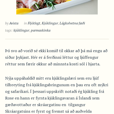
by
Avista
in
Fljótlegt
,
Kjúklingur
,
Lágkolvetna fæði
tags:
kjúklingur
,
parmaskinka
Þó svo að vorið sé ekki komið til okkar að þá má engu að
síður þykjast. Hér er á ferðinni léttur og ljúffengur
réttur sem færir okkur að minnsta kosti sól í hjarta.
Nýja uppáhaldið mitt eru kjúklingalæri sem eru ljúf
tilbreyting frá kjúklingabringunum en þau eru oft mýkri
og safaríkari. Í þessari uppskrift notaði ég kjúkling frá
Rose en hann er fyrsta kjúklingavaran á Íslandi sem
gæðavottaður er skráargatinu en tilgangur
Skráargatsins er fyrst og fremst sá að auðvelda