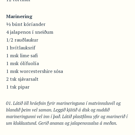
Marinering
½ búnt kóríander
4 jalapenos í sneiðum
1/2 rauðlaukur
1 hvítlauksrif
1 msk lime safi
1 msk ólífuolía
1 msk worcestershire sósa
2 tsk sjávarsalt
1 tsk pipar
Látið öll hráefnin fyrir marineringuna í matvinnsluvél og
blandið þeim vel saman. Leggið kjötið á disk og nuddið
marineringunni vel inn í það. Látið plastfilmu yfir og marinerið í
um klukkustund. Gerið ananas og jalapenossalsa á meðan.