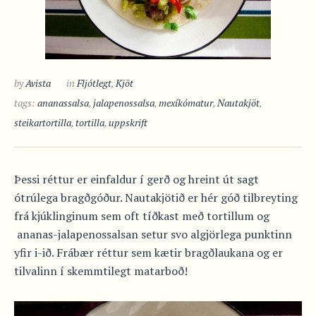
by
Avista
in
Fljótlegt
,
Kjöt
tags:
ananassalsa
,
jalapenossalsa
,
mexíkómatur
,
Nautakjöt
,
steikartortilla
,
tortilla
,
uppskrift
Þessi réttur er einfaldur í gerð og hreint út sagt
ótrúlega bragðgóður. Nautakjötið er hér góð tilbreyting
frá kjúklinginum sem oft tíðkast með tortillum og
ananas-jalapenossalsan setur svo algjörlega punktinn
yfir i-ið. Frábær réttur sem kætir bragðlaukana og er
tilvalinn í skemmtilegt matarboð!