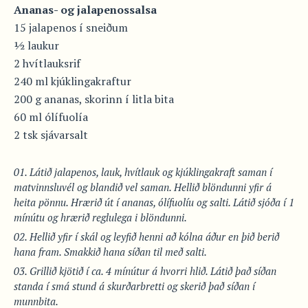
Ananas- og jalapenossalsa
15 jalapenos í sneiðum
½ laukur
2 hvítlauksrif
240 ml kjúklingakraftur
200 g ananas, skorinn í litla bita
60 ml ólífuolía
2 tsk sjávarsalt
Látið jalapenos, lauk, hvítlauk og kjúklingakraft saman í
matvinnsluvél og blandið vel saman. Hellið blöndunni yfir á
heita pönnu. Hrærið út í ananas, ólífuolíu og salti. Látið sjóða í 1
mínútu og hrærið reglulega i blöndunni.
Hellið yfir í skál og leyfið henni að kólna áður en þið berið
hana fram. Smakkið hana síðan til með salti.
Grillið kjötið í ca. 4 mínútur á hvorri hlið. Látið það síðan
standa í smá stund á skurðarbretti og skerið það síðan í
munnbita.