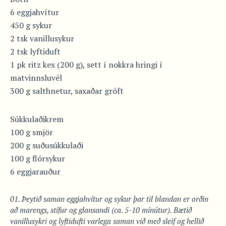
6 eggjahvítur
450 g sykur
2 tsk vanillusykur
2 tsk lyftiduft
1 pk ritz kex (200 g), sett í nokkra hringi í
matvinnsluvél
300 g salthnetur, saxaðar gróft
Súkkulaðikrem
100 g smjör
200 g suðusúkkulaði
100 g flórsykur
6 eggjarauður
Þeytið saman eggjahvítur og sykur þar til blandan er orðin
að marengs, stífur og glansandi (ca. 5-10 mínútur). Bætið
vanillusykri og lyftidufti varlega saman við með sleif og hellið