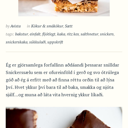
by
Avista
in
Kökur & smákökur
,
Sætt
tags:
bakstur
,
einfalt
,
fljótlegt
,
kaka
,
ritz kex
,
salthnetur
,
snickers
,
snickerskaka
,
súkkulaði
,
uppskrift
Ég er gjörsamlega forfallinn aðdáandi þessarar snilldar
Snickerssælu sem er ofureinföld í gerð og svo ótrúlega
góð að ég á erfitt með að finna réttu orðin til að lýsa
því. Hvet ykkur því bara til að baka, smakka og njóta
sjálf…og muna að láta vita hvernig ykkur líkaði.