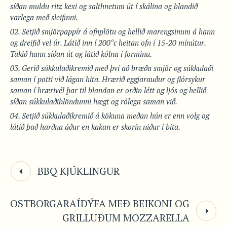
síðan muldu ritz kexi og salthnetum út í skálina og blandið
varlega með sleifinni.
Setjið smjörpappír á ofnplötu og hellið marengsinum á hann
og dreifið vel úr. Látið inn í 200°c heitan ofn í 15-20 mínútur.
Takið hann síðan út og látið kólna í forminu.
Gerið súkkulaðikremið með því að bræða smjör og súkkulaði
saman í potti við lágan hita. Hrærið eggjarauður og flórsykur
saman í hrærivél þar til blandan er orðin létt og ljós og hellið
síðan súkkulaðiblöndunni hægt og rólega saman við.
Setjið súkkulaðikremið á kökuna meðan hún er enn volg og
látið það harðna áður en kakan er skorin niður í bita.
BBQ KJÚKLINGUR
OSTBORGARAÍDÝFA MEÐ BEIKONI OG
GRILLUÐUM MOZZARELLA