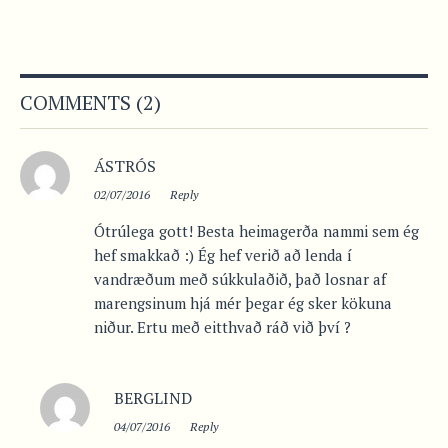
COMMENTS (2)
ÁSTRÓS
02/07/2016
Reply
Ótrúlega gott! Besta heimagerða nammi sem ég
hef smakkað :) Ég hef verið að lenda í
vandræðum með súkkulaðið, það losnar af
marengsinum hjá mér þegar ég sker kökuna
niður. Ertu með eitthvað ráð við því ?
BERGLIND
04/07/2016
Reply