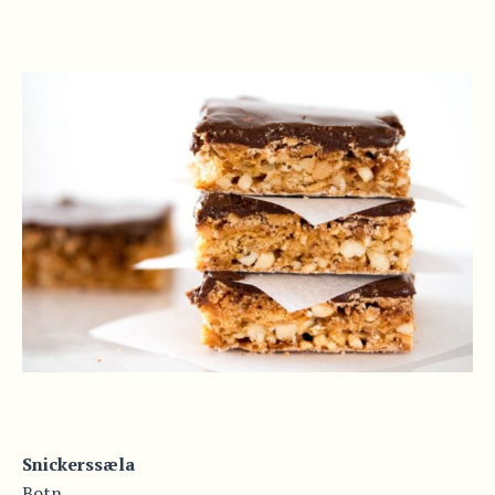
Snickerssæla
Botn