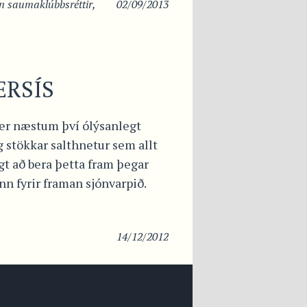
in
saumaklúbbsréttir
,
02/09/2013
ERSÍS
 er næstum því ólýsanlegt
 stökkar salthnetur sem allt
t að bera þetta fram þegar
inn fyrir framan sjónvarpið.
14/12/2012