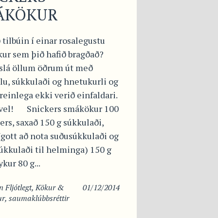
ÁKÖKUR
 tilbúin í einar rosalegustu
ur sem þið hafið bragðað?
 slá öllum öðrum út með
lu, súkkulaði og hnetukurli og
einlega ekki verið einfaldari.
 vel! Snickers smákökur 100
ers, saxað 150 g súkkulaði,
(gott að nota suðusúkkulaði og
úkkulaði til helminga) 150 g
kur 80 g...
in
Fljótlegt
,
Kökur &
01/12/2014
ur
,
saumaklúbbsréttir