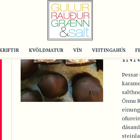
Post
HO
SN
ME
KRIFTIR
KVÖLDMATUR
VÍN
VEITINGAHÚS
F
IN
Þessar 
karam
salthn
Önnu R
einungi
ofurein
dásaml
steinla