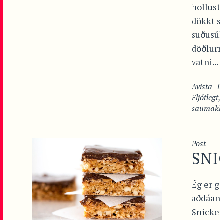
hollust
dökkt s
suðusúk
döðlurn
vatni...
Avista
Fljótlegt
saumakl
Post
SN
Ég er g
aðdáand
Snicke