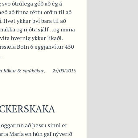
 svo ótrúlega góð að ég á
með að finna réttu orðin til að
í. Hvet ykkur því bara til að
smakka og njóta sjálf…og muna
 vita hvernig ykkur líkaði.
rssæla Botn 6 eggjahvítur 450
..
in
Kökur & smákökur
,
25/03/2015
ICKERSKAKA
loggarinn að þessu sinni er
rta María en hún gaf nýverið