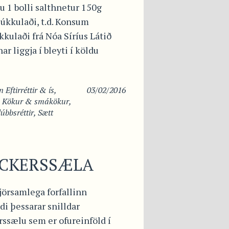
u 1 bolli salthnetur 150g
úkkulaði, t.d. Konsum
kulaði frá Nóa Síríus Látið
ar liggja í bleyti í köldu
in
Eftirréttir & ís
,
03/02/2016
,
Kökur & smákökur
,
úbbsréttir
,
Sætt
ICKERSSÆLA
jörsamlega forfallinn
i þessarar snilldar
rssælu sem er ofureinföld í