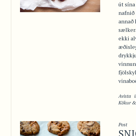
út sína
nafnið
annað 
sælkera
ekki al
æðisle
drykkju
vinnun
fjölsky
vinaboð
Avista
Kökur &
Post
SNI