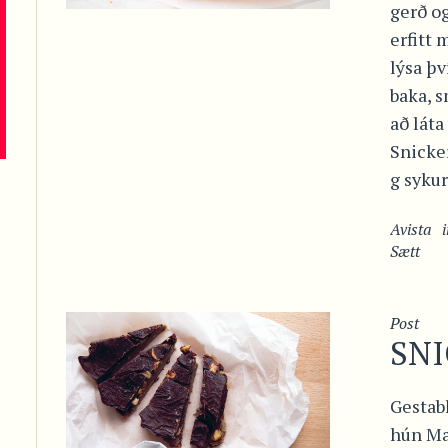
gerð og
erfitt 
lýsa þv
baka, 
að láta
Snicke
g sykur.
Avista
Sætt
Post
SN
Gestab
hún Ma