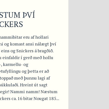
STUM ÞVÍ
CKERS
nammibitar eru af hollari
ni og komast ansi nálægt því
 eins og Snickers á bragðið.
u einfaldir í gerð með hollu
, karmellu- og
tufyllingu og þetta er að
toppað með þunnu lagi af
úkkulaði. Hreint út sagt
legir! Nammi namm! Næstum
ckers ca. 16 bitar Nougat 185...