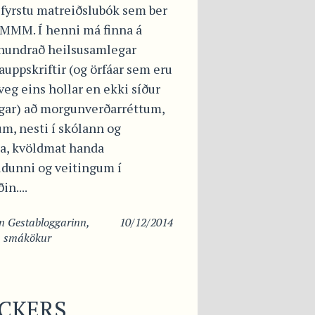
 fyrstu matreiðslubók sem ber
 MMM. Í henni má finna á
hundrað heilsusamlegar
uppskriftir (og örfáar sem eru
veg eins hollar en ekki síður
gar) að morgunverðarréttum,
m, nesti í skólann og
a, kvöldmat handa
ldunni og veitingum í
in....
in
Gestabloggarinn
,
10/12/2014
 smákökur
CKERS