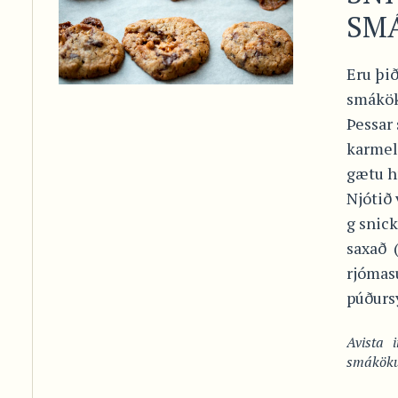
SM
Eru þið
smákök
Þessar
karmel
gætu hr
Njótið
g snick
saxað 
rjómas
púðursy
Avista
smákök