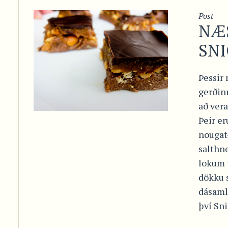
Post
NÆ
SNI
Þessir 
gerðin
að vera
Þeir er
nougat-
salthne
lokum 
dökku s
dásam
því Sni