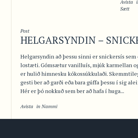
Avista
Sætt
Post
HELGARSYNDIN – SNICK
Helgarsyndin að þessu sinni er snickersís sem
lostæti. Gómsætur vanilluís, mjúk karmellan og
er hulið himnesku kókossúkkulaði. Skemmtileg
gesti ber að garði eða bara gúffa þessu í sig ale
Hér er þó nokkuð sem ber að hafa í huga...
Avista
in
Nammi