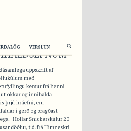
LLAR
ICKERSKÚLUR
Ð ÞREMUR
ERÐALÖG
VERSLUN
NIHALDSEFNUM
dásamlega uppskrift af
ellukúlum með
etufyllingu kemur frá henni
ut okkar og innihalda
s þrjú hráefni, eru
faldar í gerð og bragðast
ega. Hollar Snickerskúlur 20
usar döðlur, t.d. frá Himneskri