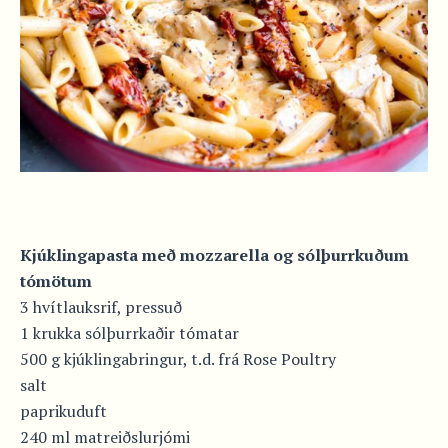
Kjúklingapasta með mozzarella og sólþurrkuðum
tómötum
3 hvítlauksrif, pressuð
1 krukka sólþurrkaðir tómatar
500 g kjúklingabringur, t.d. frá Rose Poultry
salt
paprikuduft
240 ml matreiðslurjómi