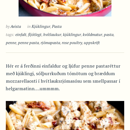
by
Avista
in
Kjúklingur
,
Pasta
tags:
einfalt
,
fljótlegt
,
hvítlaukur
,
kjúklingur
,
kvöldmatur
,
pasta
,
penne
,
penne pasta
,
rjómapasta
,
rose poultry
,
uppskrift
Hér er á ferðinni einfaldur og ljúfur penne pastaréttur
með kjúklingi, sólþurrkuðum tómötum og bræddum
mozzarellaosti í hvítlauksrjómasósu sem smellpassar í
helgarmatinn….ummmm.