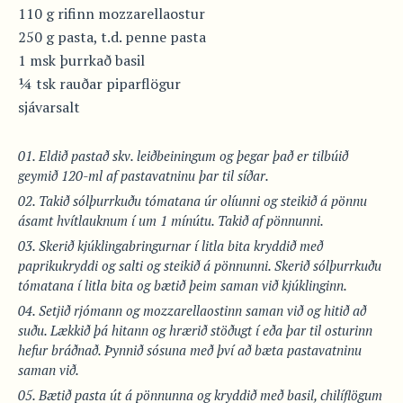
110 g rifinn mozzarellaostur
250 g pasta, t.d. penne pasta
1 msk þurrkað basil
¼ tsk rauðar piparflögur
sjávarsalt
Eldið pastað skv. leiðbeiningum og þegar það er tilbúið
geymið 120-ml af pastavatninu þar til síðar.
Takið sólþurrkuðu tómatana úr olíunni og steikið á pönnu
ásamt hvítlauknum í um 1 mínútu. Takið af pönnunni.
Skerið kjúklingabringurnar í litla bita kryddið með
paprikukryddi og salti og steikið á pönnunni. Skerið sólþurrkuðu
tómatana í litla bita og bætið þeim saman við kjúklinginn.
Setjið rjómann og mozzarellaostinn saman við og hitið að
suðu. Lækkið þá hitann og hrærið stöðugt í eða þar til osturinn
hefur bráðnað. Þynnið sósuna með því að bæta pastavatninu
saman við.
Bætið pasta út á pönnunna og kryddið með basil, chilíflögum