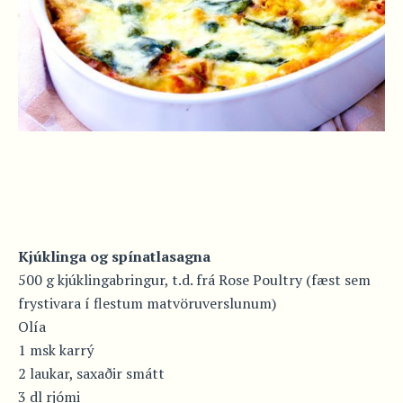
Kjúklinga og spínatlasagna
500 g kjúklingabringur, t.d. frá Rose Poultry (fæst sem
frystivara í flestum matvöruverslunum)
Olía
1 msk karrý
2 laukar, saxaðir smátt
3 dl rjómi