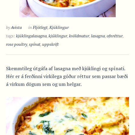
by
Avista
in
Fljótlegt
,
Kjúklingur
tags:
kjúklingalasagna
,
kjúklingur
,
kvöldmatur
,
lasagna
,
ofnréttur
,
rose poultry
,
spínat
,
uppskrift
Skemmtileg útgáfa af lasagna með kjúklingi og spínati.
Hér er á ferðinni virkilega góður réttur sem passar bæði
á virkum dögum sem og um helgar.