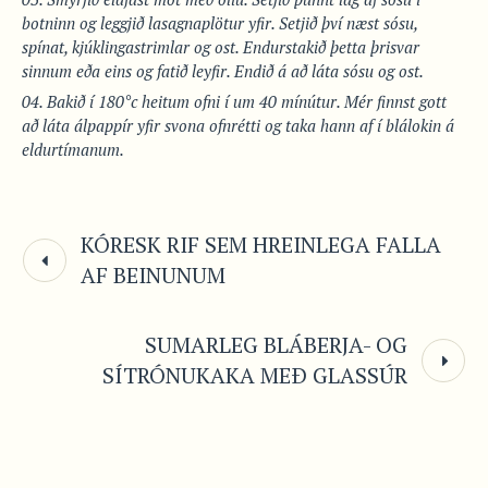
botninn og leggjið lasagnaplötur yfir. Setjið því næst sósu,
spínat, kjúklingastrimlar og ost. Endurstakið þetta þrisvar
sinnum eða eins og fatið leyfir. Endið á að láta sósu og ost.
Bakið í 180°c heitum ofni í um 40 mínútur. Mér finnst gott
að láta álpappír yfir svona ofnrétti og taka hann af í blálokin á
eldurtímanum.
KÓRESK RIF SEM HREINLEGA FALLA
AF BEINUNUM
SUMARLEG BLÁBERJA- OG
SÍTRÓNUKAKA MEÐ GLASSÚR