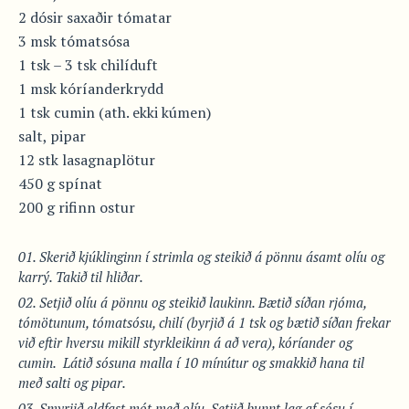
2 dósir saxaðir tómatar
3 msk tómatsósa
1 tsk – 3 tsk chilíduft
1 msk kóríanderkrydd
1 tsk cumin (ath. ekki kúmen)
salt, pipar
12 stk lasagnaplötur
450 g spínat
200 g rifinn ostur
Skerið kjúklinginn í strimla og steikið á pönnu ásamt olíu og
karrý. Takið til hliðar.
Setjið olíu á pönnu og steikið laukinn. Bætið síðan rjóma,
tómötunum, tómatsósu, chilí (byrjið á 1 tsk og bætið síðan frekar
við eftir hversu mikill styrkleikinn á að vera), kóríander og
cumin. Látið sósuna malla í 10 mínútur og smakkið hana til
með salti og pipar.
Smyrjið eldfast mót með olíu. Setjið þunnt lag af sósu í