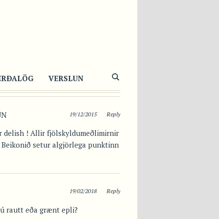
1425
1
3
ERÐALÖG
VERSLUN
ÚN
19/12/2015
Reply
delish ! Allir fjölskyldumeðlimirnir
. Beikonið setur algjörlega punktinn
19/02/2018
Reply
ú rautt eða grænt epli?