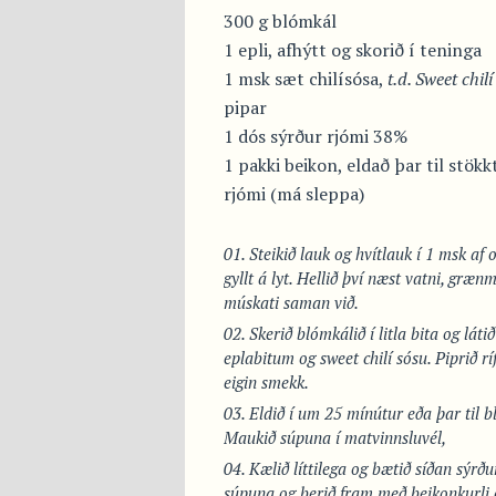
300 g blómkál
1 epli, afhýtt og skorið í teninga
1 msk sæt chilísósa,
t.d. Sweet chi
pipar
1 dós sýrður rjómi 38%
1 pakki beikon, eldað þar til stökk
rjómi (má sleppa)
Steikið lauk og hvítlauk í 1 msk af o
gyllt á lyt. Hellið því næst vatni, græ
múskati saman við.
Skerið blómkálið í litla bita og lát
eplabitum og sweet chilí sósu. Piprið r
eigin smekk.
Eldið í um 25 mínútur eða þar til b
Maukið súpuna í matvinnsluvél,
Kælið líttilega og bætið síðan sýrð
súpuna og berið fram með beikonkurli 