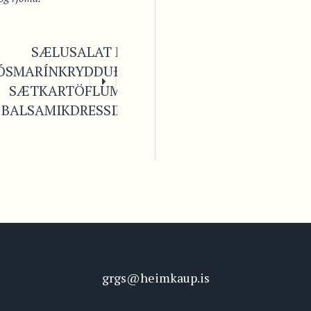
SÆLUSALAT MEÐ
ÓSMARÍNKRYDDUÐUM
SÆTKARTÖFLUM OG
BALSAMIKDRESSINGU
grgs@heimkaup.is