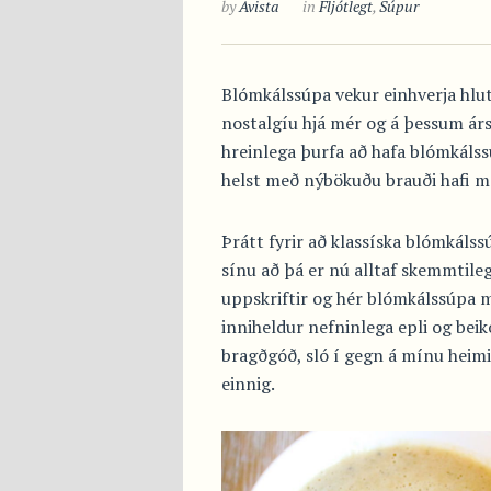
by
Avista
in
Fljótlegt
,
Súpur
Blómkálssúpa vekur einhverja hl
nostalgíu hjá mér og á þessum ár
hreinlega þurfa að hafa blómkáls
helst með nýbökuðu brauði hafi m
Þrátt fyrir að klassíska blómkálssú
sínu að þá er nú alltaf skemmtileg
uppskriftir og hér blómkálssúpa m
inniheldur nefninlega epli og bei
bragðgóð, sló í gegn á mínu heimi
einnig.