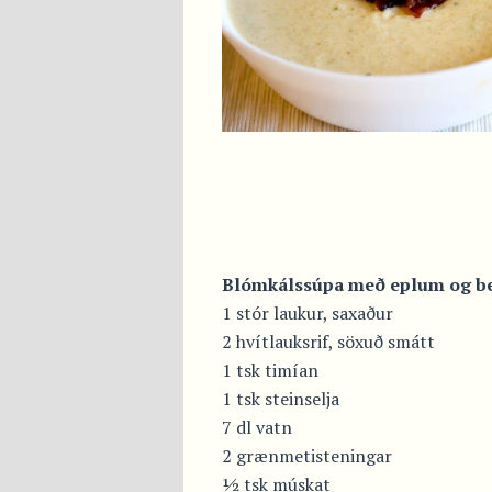
Blómkálssúpa með eplum og be
1 stór laukur, saxaður
2 hvítlauksrif, söxuð smátt
1 tsk timían
1 tsk steinselja
7 dl vatn
2 grænmetisteningar
½ tsk múskat