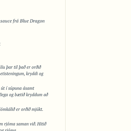
lí sauce frá Blue Dragon
t
líu þar til það er orðið
nmetisteningum, kryddi og
ið út í súpuna ásamt
íflega og bætið kryddum að
lómkálið er orðið mjúkt.
um rjóma saman við. Hitið
og rjóma.