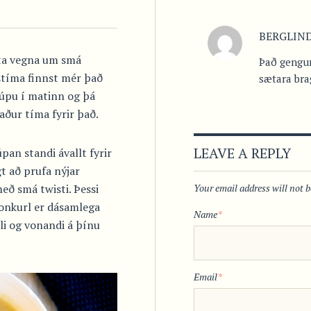
BERGLIN
uta vegna um smá
Það gengur
stíma finnst mér það
sætara brag
súpu í matinn og þá
aður tíma fyrir það.
LEAVE A REPLY
pan standi ávallt fyrir
t að prufa nýjar
eð smá twisti. Þessi
Your email address will not 
konkurl er dásamlega
Name
*
li og vonandi á þínu
Email
*