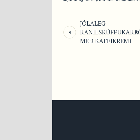
JÓLALEG
KANILSKÚFFUKAKA
R
MEÐ KAFFIKREMI