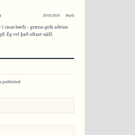
D
20/02/2018
Reply
 í raun bæði – grænu gefa aðeins
ð. Ég vel það oftast sjálf.
be published.