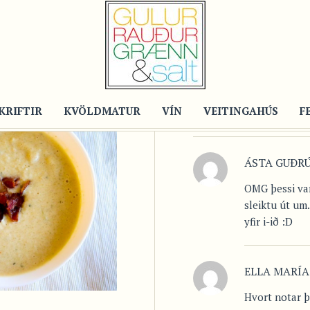
KRIFTIR
KVÖLDMATUR
VÍN
VEITINGAHÚS
F
COMMENTS (3)
ÁSTA GUÐR
OMG þessi var 
sleiktu út um
yfir i-ið :D
ELLA MARÍA
Hvort notar þ