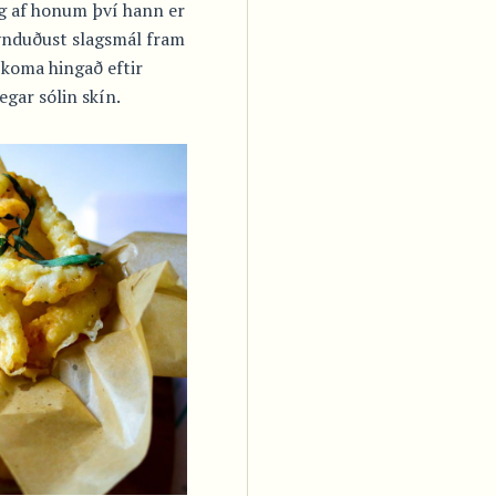
óg af honum því hann er
ynduðust slagsmál fram
ð koma hingað eftir
egar sólin skín.