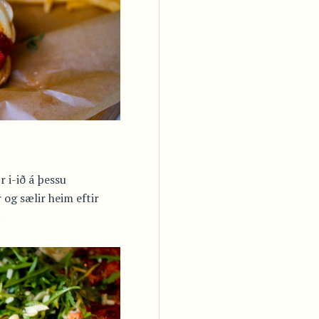
 i-ið á þessu
r og sælir heim eftir
.