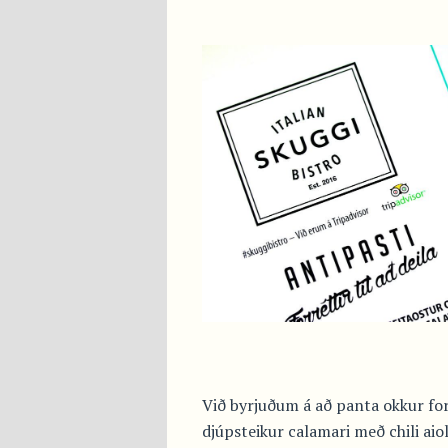
Við byrjuðum á að panta okkur forr
djúpsteikur calamari með chili ai