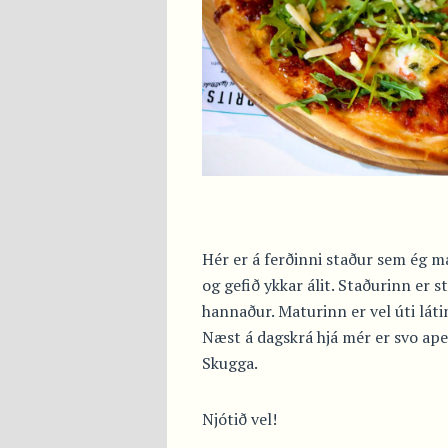
Hér er á ferðinni staður sem ég m
og gefið ykkar álit. Staðurinn er st
hannaður. Maturinn er vel úti láti
Næst á dagskrá hjá mér er svo ape
Skugga.
Njótið vel!