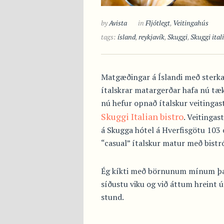
by
Avista
in
Fljótlegt
,
Veitingahús
tags:
ísland
,
reykjavík
,
Skuggi
,
Skuggi ital
Matgæðingar á Íslandi með sterkar
ítalskrar matargerðar hafa nú tæki
nú hefur opnað ítalskur veitingas
Skuggi Italian bistro
. Veitingas
á Skugga hótel á Hverfisgötu 103
“casual” ítalskur matur með bistró
Ég kíkti með börnunum mínum þan
síðustu viku og við áttum hreint 
stund.