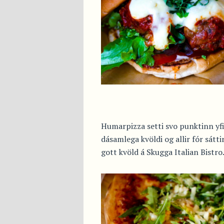
Humarpizza setti svo punktinn yfir
dásamlega kvöldi og allir fór sátti
gott kvöld á Skugga Italian Bistro