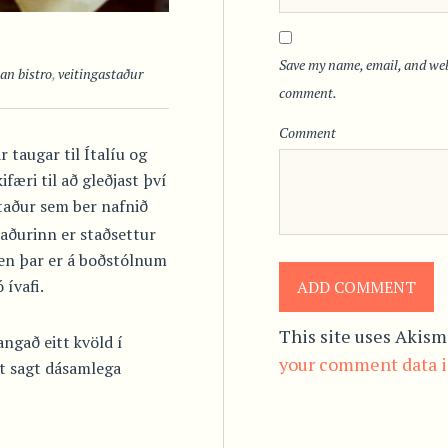
Save my name, email, and webs
ian bistro
,
veitingastaður
comment.
Comment
 taugar til Ítalíu og
færi til að gleðjast því
taður sem ber nafnið
taðurinn er staðsettur
 en þar er á boðstólnum
 ívafi.
This site uses Akism
gað eitt kvöld í
your comment data i
út sagt dásamlega