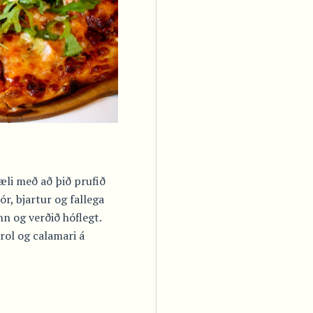
æli með að þið prufið
ór, bjartur og fallega
nn og verðið hóflegt.
rol og calamari á