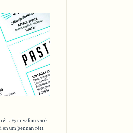
étt. Fyrir valinu varð
oli en um þennan rétt