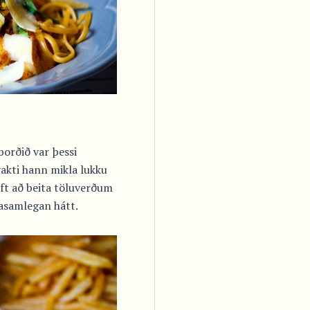
orðið var þessi
vakti hann mikla lukku
ft að beita töluverðum
asamlegan hátt.