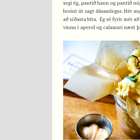
segi ég, pantið hann og pantið n
hreint út sagt dásamlegur. Hér m
að síðasta bita. Ég sé fyrir mér a
vinnu í aperol og calamari næst þ