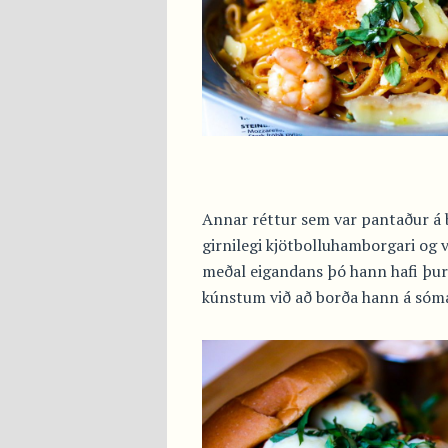
Annar réttur sem var pantaður á b
girnilegi kjötbolluhamborgari og 
meðal eigandans þó hann hafi þur
kúnstum við að borða hann á sóm