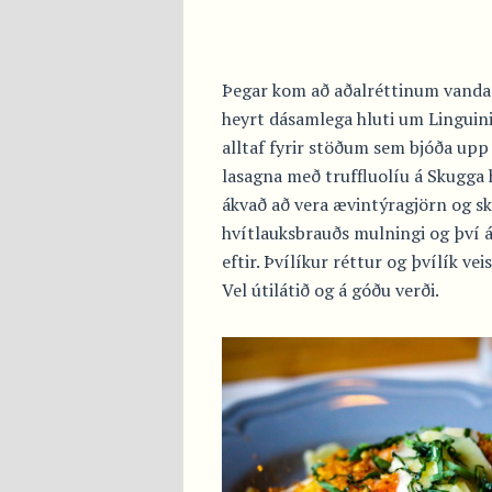
Þegar kom að aðalréttinum vandaði
heyrt dásamlega hluti um Linguini 
alltaf fyrir stöðum sem bjóða upp
lasagna með truffluolíu á Skugga h
ákvað að vera ævintýragjörn og sk
hvítlauksbrauðs mulningi og því átt
eftir. Þvílíkur réttur og þvílík vei
Vel útilátið og á góðu verði.