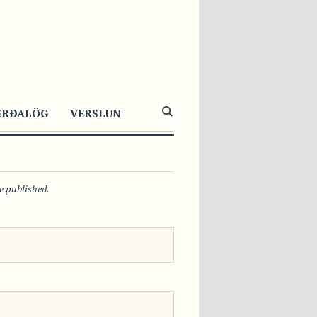
361
1
0
ERÐALÖG
VERSLUN
be published.