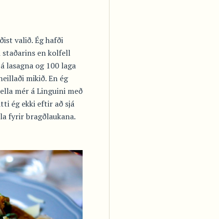
st valið. Ég hafði
staðarins en kolfell
 á lasagna og 100 laga
eillaði mikið. En ég
ella mér á Linguini með
i ég ekki eftir að sjá
sla fyrir bragðlaukana.