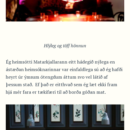
Hlýleg og töff hönnun
Ég heimsótti Matarkjallarann eitt hádegið nýlega en
ástæðan heimsóknarinnar var einfaldlega sú að ég hafði
heyrt úr ýmsum ótengdum áttum svo vel látið af
þessum stað. Ef það er eitthvað sem ég læt ekki fram
hjá mér fara er tækifæri til að borða góðan mat.