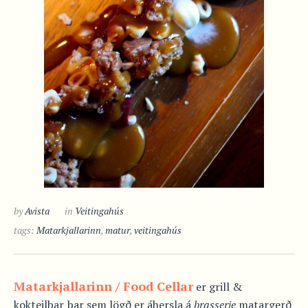
by
Avista
in
Veitingahús
tags:
Matarkjallarinn
,
matur
,
veitingahús
Matarkjallarinn / Food Cellar
er grill &
kokteilbar þar sem lögð er áhersla á
brasserie
matargerð