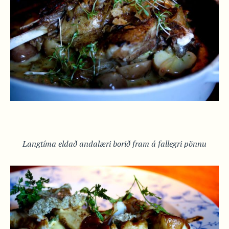
Langtíma eldað andalæri borið fram á fallegri pönnu