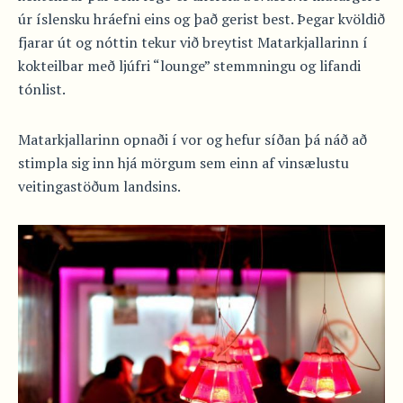
úr íslensku hráefni eins og það gerist best. Þegar kvöldið
fjarar út og nóttin tekur við breytist Matarkjallarinn í
kokteilbar með ljúfri “lounge” stemmningu og lifandi
tónlist.
Matarkjallarinn opnaði í vor og hefur síðan þá náð að
stimpla sig inn hjá mörgum sem einn af vinsælustu
veitingastöðum landsins.