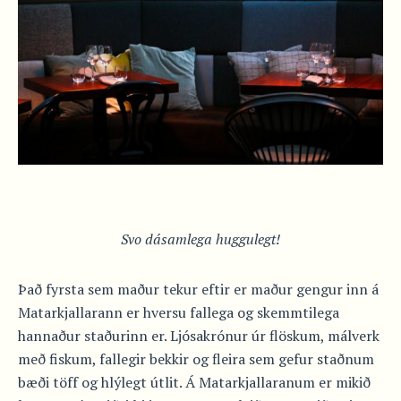
Svo dásamlega huggulegt!
Það fyrsta sem maður tekur eftir er maður gengur inn á
Matarkjallarann er hversu fallega og skemmtilega
hannaður staðurinn er. Ljósakrónur úr flöskum, málverk
með fiskum, fallegir bekkir og fleira sem gefur staðnum
bæði töff og hlýlegt útlit. Á Matarkjallaranum er mikið