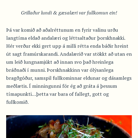
Grillaður lundi & gæsalæri var fullkomun ein!
Þá var komið að aðalréttunum en fyrir valinu urðu
langtíma eldað andalæri og léttsaltaður þorskhnakki.
Hér verður ekki gert upp á milli rétta enda báðir hreint
út sagt framúrskarandi. Andalærið var stökkt að utan en
um leið lungnamjúkt að innan svo það hreinlega
bráðnaði í munni. Þorskhnakkinn var ólýsanlega
bragðgóður, samspil fullkominnar eldunar og dásamlegs
meðlætis. Í minningunni fór ég að gráta á þessum
tímapunkti…þetta var bara of fallegt, gott og
fullkomið.