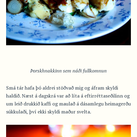
Þorskhnakkinn sem náði fullkomnun
Smá tár hafa þó aldrei stöðvað mig og áfram skyldi
haldið. Næst á dagskrá var að líta á eftirréttaseðilinn og
um leið drukkið kaffi og maulað á dásamlegu heimagerðu
súkkulaði, því ekki skyldi maður svelta.