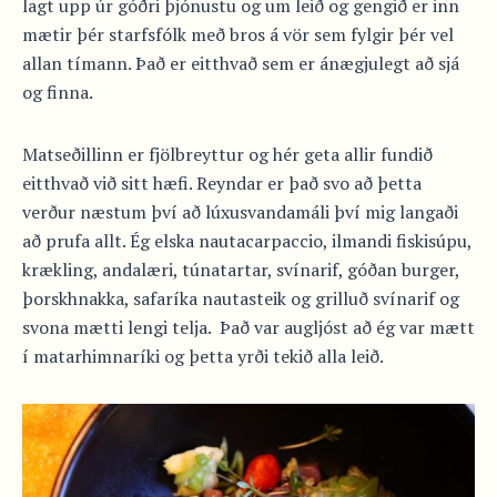
lagt upp úr góðri þjónustu og um leið og gengið er inn
mætir þér starfsfólk með bros á vör sem fylgir þér vel
allan tímann. Það er eitthvað sem er ánægjulegt að sjá
og finna.
Matseðillinn er fjölbreyttur og hér geta allir fundið
eitthvað við sitt hæfi. Reyndar er það svo að þetta
verður næstum því að lúxusvandamáli því mig langaði
að prufa allt. Ég elska nautacarpaccio, ilmandi fiskisúpu,
krækling, andalæri, túnatartar, svínarif, góðan burger,
þorskhnakka, safaríka nautasteik og grilluð svínarif og
svona mætti lengi telja. Það var augljóst að ég var mætt
í matarhimnaríki og þetta yrði tekið alla leið.