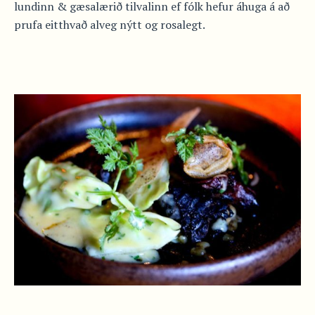
lundinn & gæsalærið tilvalinn ef fólk hefur áhuga á að
prufa eitthvað alveg nýtt og rosalegt.