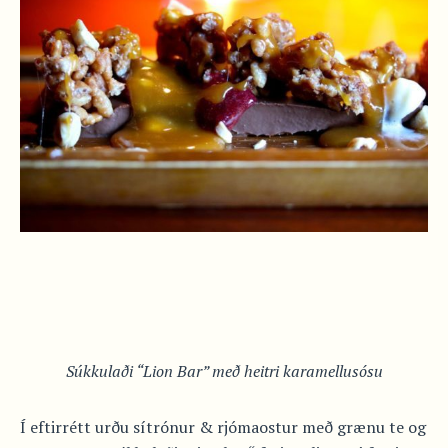
Súkkulaði “Lion Bar” með heitri karamellusósu
Í eftirrétt urðu sítrónur & rjómaostur með grænu te og