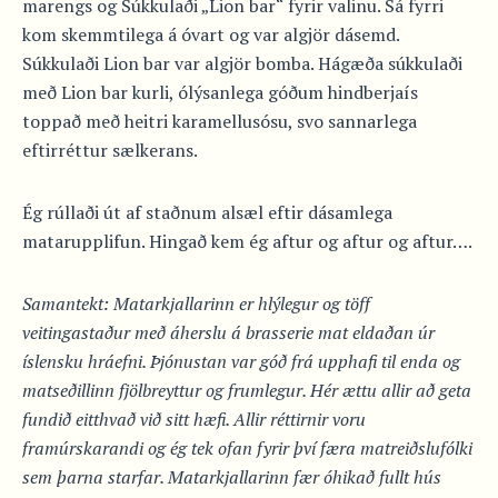
marengs og Súkkulaði „Lion bar“ fyrir valinu. Sá fyrri
kom skemmtilega á óvart og var algjör dásemd.
Súkkulaði Lion bar var algjör bomba. Hágæða súkkulaði
með Lion bar kurli, ólýsanlega góðum hindberjaís
toppað með heitri karamellusósu, svo sannarlega
eftirréttur sælkerans.
Ég rúllaði út af staðnum alsæl eftir dásamlega
matarupplifun. Hingað kem ég aftur og aftur og aftur….
Samantekt: Matarkjallarinn er hlýlegur og töff
veitingastaður með áherslu á brasserie mat eldaðan úr
íslensku hráefni. Þjónustan var góð frá upphafi til enda og
matseðillinn fjölbreyttur og frumlegur. Hér ættu allir að geta
fundið eitthvað við sitt hæfi. Allir réttirnir voru
framúrskarandi og ég tek ofan fyrir því færa matreiðslufólki
sem þarna starfar. Matarkjallarinn fær óhikað fullt hús