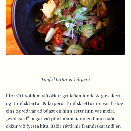
Túnfisktartar & Lárpera
Í forrétt völdum við okkur grillaðan lunda & gæsalæri
og túnfisktartar & lárperu. Túnfiskrétturinn var frábær
eins og við var að búast en hinn rétturinn var meira
„wild card“ þegar við pöntuðum hann en hann náði
okkur við fyrsta bita. Báðir réttirnir framúrskarandi en