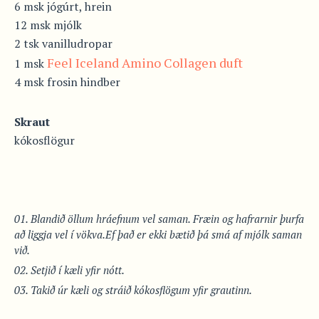
6 msk jógúrt, hrein
12 msk mjólk
2 tsk vanilludropar
Feel Iceland Amino Collagen duft
1 msk
4 msk frosin hindber
Skraut
kókosflögur
Blandið öllum hráefnum vel saman. Fræin og hafrarnir þurfa
að liggja vel í vökva.Ef það er ekki bætið þá smá af mjólk saman
við.
Setjið í kæli yfir nótt.
Takið úr kæli og stráið kókosflögum yfir grautinn.