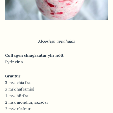
Algjörlega uppáhalds
Collagen chiagrautur yfir nótt
Fyrir einn
Grautur
3 msk chia fræ
3 msk haframjöl
1 msk hörfræ
2 msk möndlur, saxaðar
2 msk rúsínur