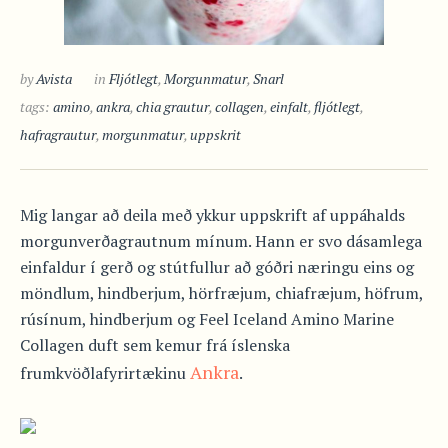
by
Avista
in
Fljótlegt
,
Morgunmatur
,
Snarl
tags:
amino
,
ankra
,
chia grautur
,
collagen
,
einfalt
,
fljótlegt
,
hafragrautur
,
morgunmatur
,
uppskrit
Mig langar að deila með ykkur uppskrift af uppáhalds
morgunverðagrautnum mínum. Hann er svo dásamlega
einfaldur í gerð og stútfullur að góðri næringu eins og
möndlum, hindberjum, hörfræjum, chiafræjum, höfrum,
rúsínum, hindberjum og Feel Iceland Amino Marine
Collagen duft sem kemur frá íslenska
Ankra
frumkvöðlafyrirtækinu
.