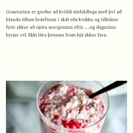
Grauturinn er gerður að kvöldi einfaldlega með því að
blanda öllum hráefnum í skál eða krukku og tilbúinn
fyrir ykkur að njóta morguninn eftir ….og dagurinn
byrjar vel. Ekki láta þennan fram hjá ykkur fara.