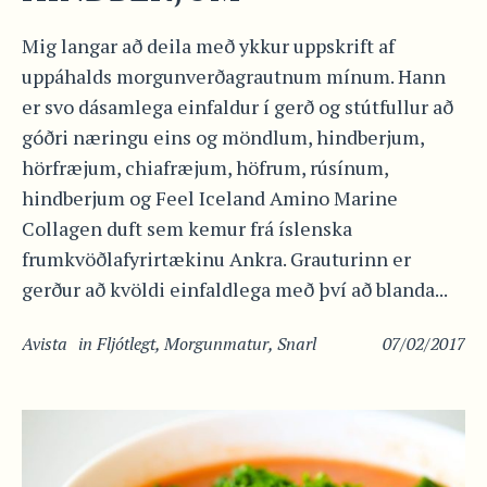
Mig langar að deila með ykkur uppskrift af
uppáhalds morgunverðagrautnum mínum. Hann
er svo dásamlega einfaldur í gerð og stútfullur að
góðri næringu eins og möndlum, hindberjum,
hörfræjum, chiafræjum, höfrum, rúsínum,
hindberjum og Feel Iceland Amino Marine
Collagen duft sem kemur frá íslenska
frumkvöðlafyrirtækinu Ankra. Grauturinn er
gerður að kvöldi einfaldlega með því að blanda...
Avista
in
Fljótlegt
,
Morgunmatur
,
Snarl
07/02/2017