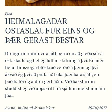
Post
HEIMALAGAÐAR
OSTASLAUFUR EINS OG
ÞÆR GERAST BESTAR
Drengirnir mínir vita fátt betra en að gæða sér á
ostaslaufu og hef ég fullan skilning á því. En mér
hefur hinsvegar blöskrað verðið á þeim og því
ákvað ég því að prufa að baka þær bara sjálf, en
það hafði ég aldrei gert áður. Við baksturinn
studdist ég við uppskrift frá sjálfum meistaranum
Jóa...
Avista
in
Brauð & samlokur
29/04/2017