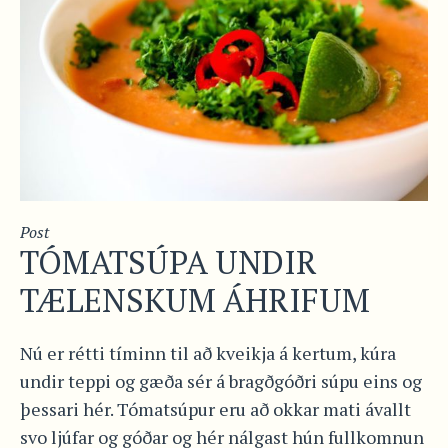
Post
TÓMATSÚPA UNDIR
TÆLENSKUM ÁHRIFUM
Nú er rétti tíminn til að kveikja á kertum, kúra
undir teppi og gæða sér á bragðgóðri súpu eins og
þessari hér. Tómatsúpur eru að okkar mati ávallt
svo ljúfar og góðar og hér nálgast hún fullkomnun