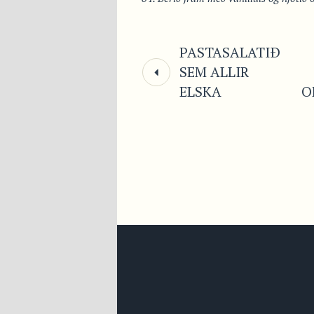
PASTASALATIÐ
SEM ALLIR
ELSKA
O