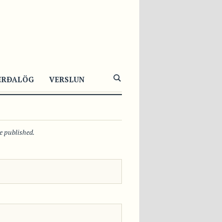
1023
1
0
ERÐALÖG
VERSLUN
be published.