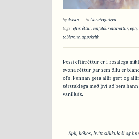
by
Avista
in
Uncategorized
tags:
eftirréttur
,
einfaldur eftirréttur
,
epli
,
toblerone
,
uppskrift
Þessi eftirréttur er í rosalega mi
svona réttur þar sem öllu er blan
ofn. Þennan geta allir gert og all
sérstaklega með því að bera han
vanilluís.
Epli, kókos, hvítt súkkulaði og h