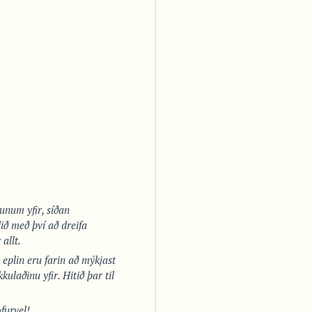
tunum yfir, síðan
ið með því að dreifa
allt.
r eplin eru farin að mýkjast
laðinu yfir. Hitið þar til
furvel!