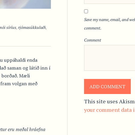
Save my name, email, and webs
nói síríus
,
rjómasúkkulaði
,
comment.
Comment
klu uppáhaldi enda
dað saman og látið inn í
ir borðað. Mæli
n fram volgan með
This site uses Akism
your comment data i
netur eru meðal hráefna