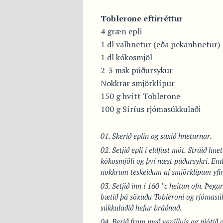
Toblerone eftirréttur
4 græn epli
1 dl valhnetur (eða pekanhnetur)
1 dl kókosmjöl
2-3 msk púðursykur
Nokkrar smjörklípur
150 g hvítt Toblerone
100 g Síríus rjómasúkkulaði
Skerið eplin og saxið hneturnar.
Setjið epli í eldfast mót. Stráið hne
kókosmjöli og því næst púðursykri. End
nokkrum teskeiðum af smjörklípum yfir 
Setjið inn í 160 °c heitan ofn. Þega
bætið þá söxuðu Tobleroni og rjómasúkku
súkkulaðið hefur bráðnað.
Berið fram með vanilluís og njótið o