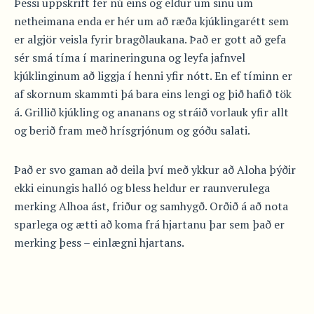
Þessi uppskrift fer nú eins og eldur um sinu um
netheimana enda er hér um að ræða kjúklingarétt sem
er algjör veisla fyrir bragðlaukana. Það er gott að gefa
sér smá tíma í marineringuna og leyfa jafnvel
kjúklinginum að liggja í henni yfir nótt. En ef tíminn er
af skornum skammti þá bara eins lengi og þið hafið tök
á. Grillið kjúkling og ananans og stráið vorlauk yfir allt
og berið fram með hrísgrjónum og góðu salati.
Það er svo gaman að deila því með ykkur að Aloha þýðir
ekki einungis halló og bless heldur er raunverulega
merking Alhoa ást, friður og samhygð. Orðið á að nota
sparlega og ætti að koma frá hjartanu þar sem það er
merking þess – einlægni hjartans.