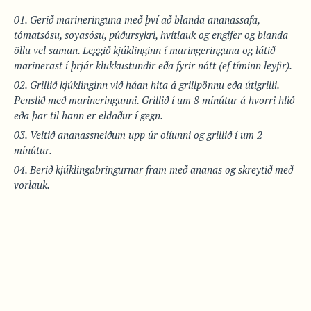
Gerið marineringuna með því að blanda ananassafa,
tómatsósu, soyasósu, púðursykri, hvítlauk og engifer og blanda
öllu vel saman. Leggið kjúklinginn í maringeringuna og látið
marinerast í þrjár klukkustundir eða fyrir nótt (ef tíminn leyfir).
Grillið kjúklinginn við háan hita á grillpönnu eða útigrilli.
Penslið með marineringunni. Grillið í um 8 mínútur á hvorri hlið
eða þar til hann er eldaður í gegn.
Veltið ananassneiðum upp úr olíunni og grillið í um 2
mínútur.
Berið kjúklingabringurnar fram með ananas og skreytið með
vorlauk.