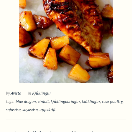
by
Avista
in
Kjúklingur
tags:
blue dragon
,
einfalt
,
kjúklingabringur
,
kjúklingur
,
rose poultry
,
sojasósa
,
soyasósa
,
uppskrift