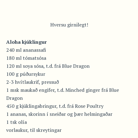
Hversu girnilegt!
Aloha kjúklingur
240 ml ananassafi
180 ml tómatsósa
120 ml soya sósa, t.d. frá Blue Dragon
100 g púðursykur
2-3 hvítlaukrif, pressuð
1 msk maukað engifer, t.d. Minched ginger frá Blue
Dragon
450 g kjúklingabringur, t.d. frá Rose Poultry
1 ananas, skorinn í sneiðar og þær helmingaðar
1 tsk olía
vorlaukur, til skreytingar