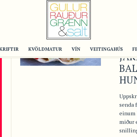
Post
KJÚ
TOR
ME
KRIFTIR
KVÖLDMATUR
VÍN
VEITINGAHÚS
F
JA
BA
HU
Uppskri
senda 
einum 
miður e
snillin