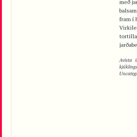
með ja
balsam
fram í 
Virkile
tortil
jarðabe
Avista
kjúkling
Uncateg