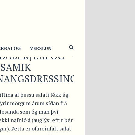
KLINGASALAT Í
TILLASKÁL
Ð MANGÓ,
ERÐALÖG
VERSLUN
RÐABERJUM OG
LSAMIK
NANGSDRESSINGU
ftina af þessu salati fékk ég
fyrir mörgum árum síðan frá
lesanda sem ég man því
kki nafnið á (auglýsi eftir þér
gur). Þetta er ofureinfalt salat