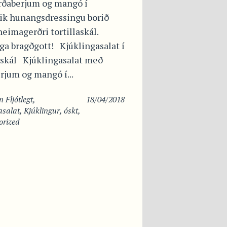
rðaberjum og mangó í
ik hunangsdressingu borið
heimagerðri tortillaskál.
ga bragðgott! Kjúklingasalat í
laskál Kjúklingasalat með
rjum og mangó í...
in
Fljótlegt
,
18/04/2018
asalat
,
Kjúklingur
,
óskt
,
orized