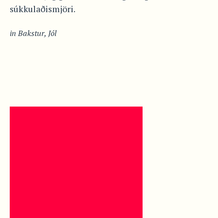
súkkulaðismjöri.
in
Bakstur
,
Jól