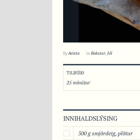
by
Avista
in
Bakstur
,
Jól
TILBÚIÐ
25 mínútur
INNIHALDSLÝSING
500 g smjördeig, plötur