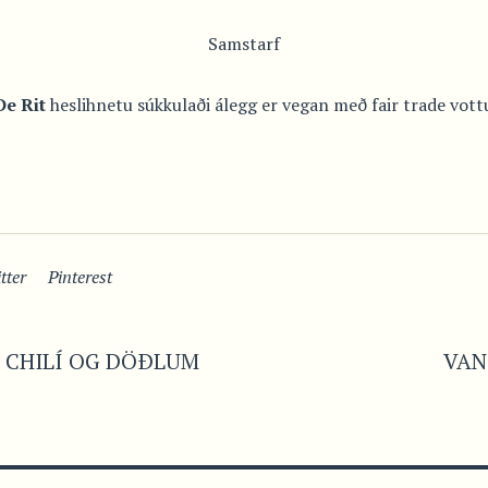
Samstarf
De Rit
heslihnetu súkkulaði álegg er vegan með fair trade vott
tter
Pinterest
 CHILÍ OG DÖÐLUM
VAN