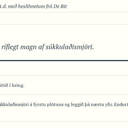
t.d. með heslihnetum frá De Rit
 ríflegt magn af súkkulaðismjöri.
ótið í hring.
úkkulaðismjöri á fyrstu plötuna og leggið þá næstu yfir. Endur