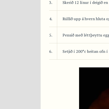
3.
Skerið 12 línur í deigið en
4.
Rúllið upp á hvern hluta o
5.
Pensið með léttþeyttu egg
6.
Setjið í 200°c heitan ofn í