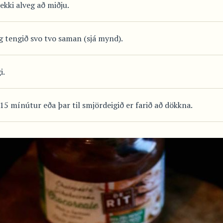
 ekki alveg að miðju.
g tengið svo tvo saman (sjá mynd).
i.
 15 mínútur eða þar til smjördeigið er farið að dökkna.