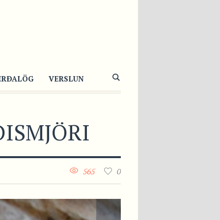
ERÐALÖG
VERSLUN
ISMJÖRI
565
0