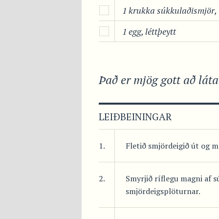
1 krukka súkkulaðismjör, 
1 egg, léttþeytt
Það er mjög gott að láta
LEIÐBEININGAR
1.
Fletið smjördeigið út og m
2.
Smyrjið ríflegu magni af s
smjördeigsplöturnar.