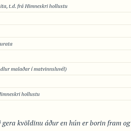
ita, t.d. frá Himneskri hollustu
turata
dlur malaðar í matvinnsluvél)
Himneskri hollustu
ð gera kvöldinu áður en hún er borin fram og 