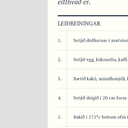
eitthvað er.
LEIÐBEININGAR
1.
Setjið döðlurnar í matvinn
2.
Setjið egg, kókosolíu, kaff
3.
Bætið kakó, möndlumjöli, k
4.
Setjið deigið í 20 cm for
5.
Bakið í 175°c heitum ofni 