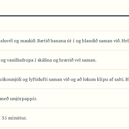
sluvél og maukið. Bætið banana út í og blandið saman við. Hell
i og vanilludropa í skálina og hrærið vel saman.
ókosmjöli og lyftidufti saman við og að lokum klípu af salti. B
m með smjörpappír.
í 35 mínútur.