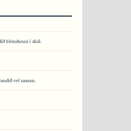
ið blöndunni í skál.
landið vel saman.