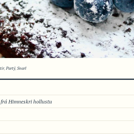
tir
,
Partý
,
Snarl
. frá Himneskri hollustu