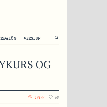
ERÐALÖG
VERSLUN
SYKURS OG
19199
68