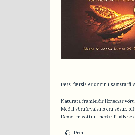
Þessi færsla er unnin í samstarfi 
Naturata framleiðir lífrænar vör
Meðal vöruúrvalsins eru sósur, olí
Demeter-vottun merkir lífaflsrækt
Print