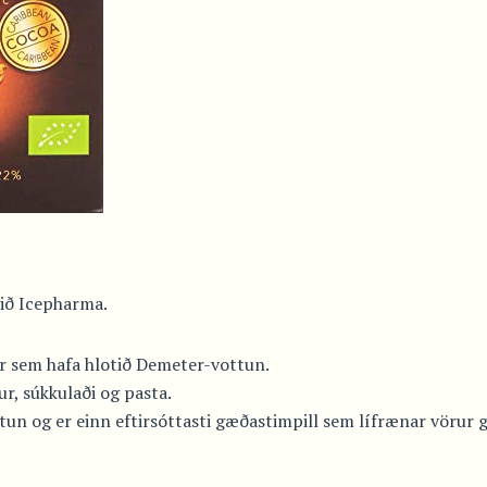
við Icepharma.
ur sem hafa hlotið Demeter-vottun.
ur, súkkulaði og pasta.
un og er einn eftirsóttasti gæðastimpill sem lífrænar vörur g