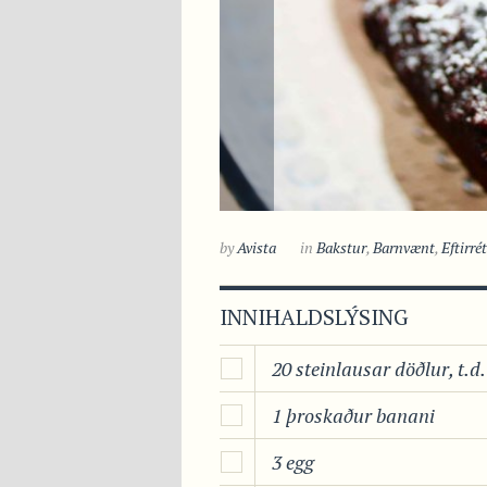
by
Avista
in
Bakstur
,
Barnvænt
,
Eftirrét
INNIHALDSLÝSING
20 steinlausar döðlur, t.d
1 þroskaður banani
3 egg