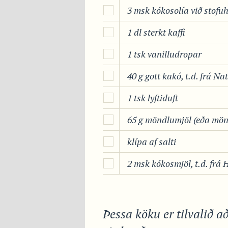
3 msk kókosolía við stofuh
1 dl sterkt kaffi
1 tsk vanilludropar
40 g gott kakó, t.d. frá Na
1 tsk lyftiduft
65 g möndlumjöl (eða mön
klípa af salti
2 msk kókosmjöl, t.d. frá 
Þessa köku er tilvalið a